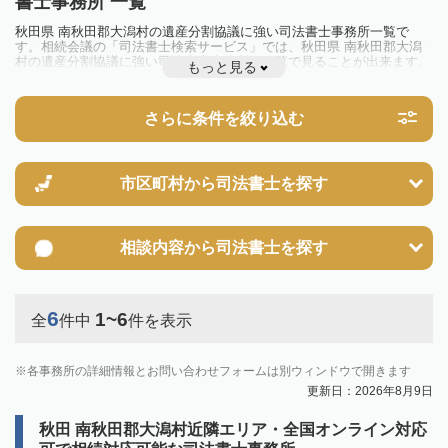
書士事務所 一覧
秋田県 南秋田郡大潟村の遺産分割協議に強い司法書士事務所一覧で
す。相続会議の「司法書士検索サービス」では、秋田県 南秋田郡大潟
村の遺産分割協議に強い司法書士事務所を一覧で見ることが出来ます。
もっと見る
相続のトラブルやお悩みを抱えている方は一度近隣の司法書士に相談し
てみましょう。
さらに条件を絞り込む
市区町村から
司法書士を探す
相談内容から
司法書士を探す
6
1~6
全
件中
件を表示
各事務所の詳細情報とお問い合わせフォームは別ウィンドウで開きます
更新日：2026年8月9日
秋田 南秋田郡大潟村近隣エリア・全国オンライン対応