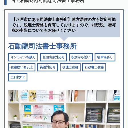
可で相続対応可能な司法書士事務所
【八戸市にある司法書士事務所】遠方居住の方も対応可能
です。税理士資格も保有しておりますので、相続税、贈与
税の申告についてもお任せください
石動龍司法書士事務所
オンライン相談可
全国出張対応可
役所から近い
駐車場あり
在籍数10名以上
英語対応可
税理士在籍
行政書士在籍
土日祝OK