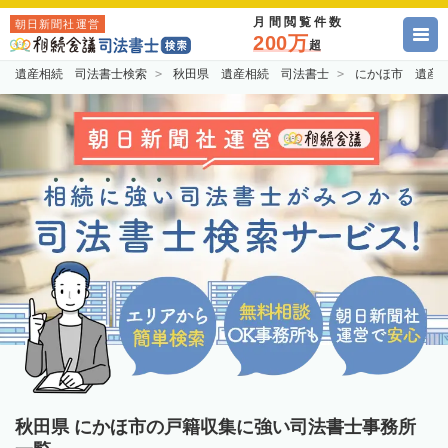
月間閲覧件数
朝日新聞社運営
200万
超
遺産相続 司法書士検索
秋田県 遺産相続 司法書士
にかほ市 遺産
秋田県 にかほ市の戸籍収集に強い司法書士事務所