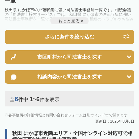
一覧
秋田県 にかほ市の戸籍収集に強い司法書士事務所一覧です。相続会議
の「司法書士検索サービス」では、秋田県 にかほ市の戸籍収集に強い
司法書士事務所を一覧で見ることが出来ます。相続のトラブルやお悩み
もっと見る
を抱えている方は一度近隣の司法書士に相談してみましょう。
さらに条件を絞り込む
市区町村から
司法書士を探す
相談内容から
司法書士を探す
6
1~6
全
件中
件を表示
各事務所の詳細情報とお問い合わせフォームは別ウィンドウで開きます
更新日：2026年8月6日
秋田 にかほ市近隣エリア・全国オンライン対応可で相