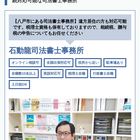
続対応可能な司法書士事務所
【八戸市にある司法書士事務所】遠方居住の方も対応可能
です。税理士資格も保有しておりますので、相続税、贈与
税の申告についてもお任せください
石動龍司法書士事務所
オンライン相談可
全国出張対応可
役所から近い
駐車場あり
在籍数10名以上
英語対応可
税理士在籍
行政書士在籍
土日祝OK