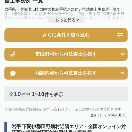
書士事務所 一覧
岩手県 下閉伊郡田野畑村の相続手続きに強い司法書士事務所一覧で
す。相続会議の「司法書士検索サービス」では、岩手県 下閉伊郡田野
畑村の相続手続きに強い司法書士事務所を一覧で見ることが出来ます。
もっと見る
相続のトラブルやお悩みを抱えている方は一度近隣の司法書士に相談し
てみましょう。
さらに条件を絞り込む
市区町村から
司法書士を探す
相談内容から
司法書士を探す
10
1~10
全
件中
件を表示
各事務所の詳細情報とお問い合わせフォームは別ウィンドウで開きます
更新日：2026年8月7日
岩手 下閉伊郡田野畑村近隣エリア・全国オンライン対