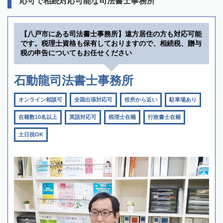
応可で相続対応可能な司法書士事務所
【八戸市にある司法書士事務所】遠方居住の方も対応可能
です。税理士資格も保有しておりますので、相続税、贈与
税の申告についてもお任せください
石動龍司法書士事務所
オンライン相談可
全国出張対応可
役所から近い
駐車場あり
在籍数10名以上
英語対応可
税理士在籍
行政書士在籍
土日祝OK