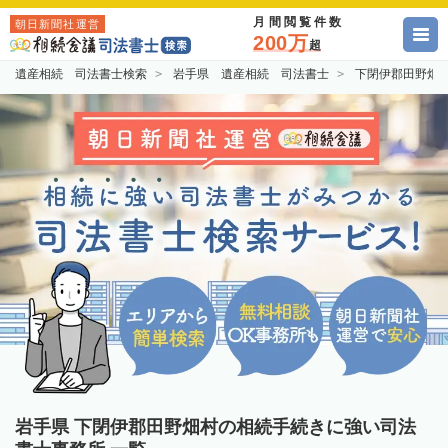
月間閲覧件数
朝日新聞社運営
200万
超
遺産相続 司法書士検索
岩手県 遺産相続 司法書士
下閉伊郡田野畑
岩手県 下閉伊郡田野畑村の相続手続きに強い司法