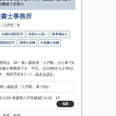
お任せください
法書士事務所
八戸市
全国出張対応可
役所から近い
駐車場あり
英語対応可
税理士在籍
行政書士在籍
務所は、JR・青い森鉄道「八戸駅」から車で8
法書士事務所です。平日、土日9時から17時ま
。相続手続きにつ...
続きを読む
・青い森鉄道「八戸駅」車で8分
9-1166 青森県八戸市根城7-4-33 1F
地図
、岩手、秋田