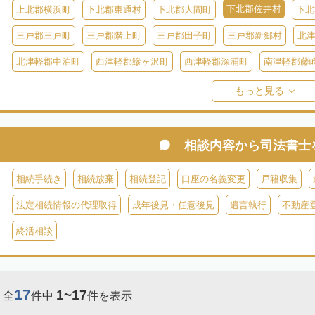
下北郡佐井村
上北郡横浜町
下北郡東通村
下北郡大間町
下北
三戸郡三戸町
三戸郡階上町
三戸郡田子町
三戸郡新郷村
北
北津軽郡中泊町
西津軽郡鰺ヶ沢町
西津軽郡深浦町
南津軽郡藤
東津軽郡平内町
東津軽郡外ヶ浜町
東津軽郡蓬田村
東津軽郡今
もっと見る
相談内容から
司法書士
相続手続き
相続放棄
相続登記
口座の名義変更
戸籍収集
法定相続情報の代理取得
成年後見・任意後見
遺言執行
不動産
終活相談
17
1~17
全
件中
件を表示