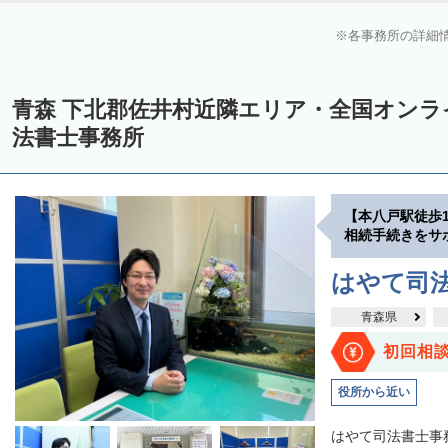
各事務所の詳細
青森 下北郡佐井村近隣エリア・全国オン
法書士事務所
【本八戸駅徒歩
相続手続きをサ
はやて司
青森県
初回相
役所から近い
はやて司法書士事