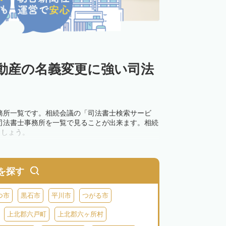
動産の名義変更に強い司法
務所一覧です。相続会議の「司法書士検索サービ
司法書士事務所を一覧で見ることが出来ます。相続
ましょう。
を探す
つ市
黒石市
平川市
つがる市
上北郡六戸町
上北郡六ヶ所村