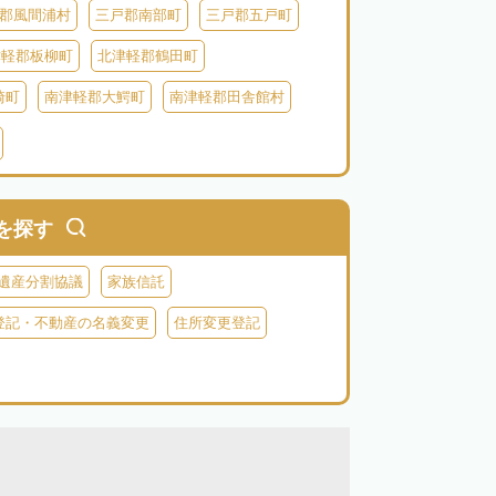
郡風間浦村
三戸郡南部町
三戸郡五戸町
津軽郡板柳町
北津軽郡鶴田町
崎町
南津軽郡大鰐町
南津軽郡田舎館村
別町
中津軽郡西目屋村
を探す
遺産分割協議
家族信託
登記・不動産の名義変更
住所変更登記