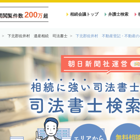
200
相続会議トップ
弁護士検索
間閲覧件数
万
超
下北郡佐井村 遺産相続 司法書士
下北郡佐井村 不動産登記・不動産の