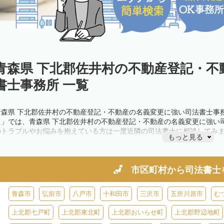
青森県 下北郡佐井村の不動産登記・不
書士事務所 一覧
青森県 下北郡佐井村の不動産登記・不動産の名義変更に強い司法書士事
ス」では、青森県 下北郡佐井村の不動産登記・不動産の名義変更に強い
のトラブルやお悩みを抱えている方は一度近隣の司法書士に相談してみ
もっと見る
市区町村から
司法書士
青森市
弘前市
八戸市
十和田市
三沢市
五所川原市
む
上北郡七戸町
上北郡東北町
上北郡おいらせ町
上北郡野辺地町