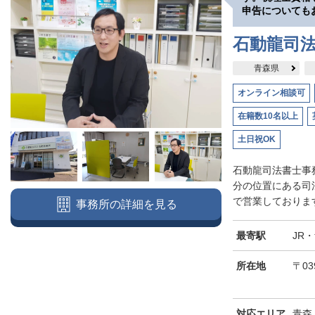
申告についても
石動龍司
青森県
オンライン相談可
在籍数10名以上
土日祝OK
石動龍司法書士事
分の位置にある司
で営業しております
事務所の詳細を見る
最寄駅
JR
所在地
〒03
対応エリア
青森