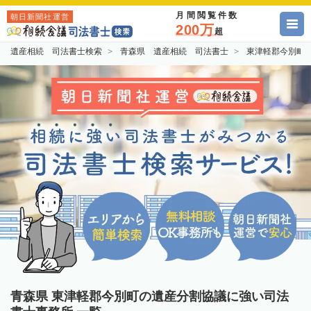
月間閲覧件数
朝日新聞社運営
200万
超
遺産相続 司法書士検索
青森県 遺産相続 司法書士
東津軽郡今別町
青森県 東津軽郡今別町の遺産分割協議に強い司法