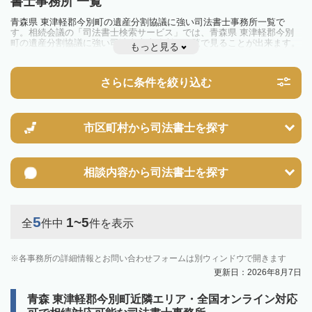
書士事務所 一覧
青森県 東津軽郡今別町の遺産分割協議に強い司法書士事務所一覧で
す。相続会議の「司法書士検索サービス」では、青森県 東津軽郡今別
町の遺産分割協議に強い司法書士事務所を一覧で見ることが出来ます。
もっと見る
相続のトラブルやお悩みを抱えている方は一度近隣の司法書士に相談し
てみましょう。
さらに条件を絞り込む
市区町村から
司法書士を探す
相談内容から
司法書士を探す
5
1~5
全
件中
件を表示
各事務所の詳細情報とお問い合わせフォームは別ウィンドウで開きます
更新日：2026年8月7日
青森 東津軽郡今別町近隣エリア・全国オンライン対応