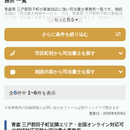
務所 一覧
青森県 三戸郡田子町の家族信託に強い司法書士事務所一覧です。相続
会議の「司法書士検索サービス」では、青森県 三戸郡田子町の家族信
託に強い司法書士事務所を一覧で見ることが出来ます。相続のトラブル
もっと見る
やお悩みを抱えている方は一度近隣の司法書士に相談してみましょう。
さらに条件を絞り込む
市区町村から
司法書士を探す
相談内容から
司法書士を探す
6
1~6
全
件中
件を表示
各事務所の詳細情報とお問い合わせフォームは別ウィンドウで開きます
更新日：2026年8月9日
青森 三戸郡田子町近隣エリア・全国オンライン対応可