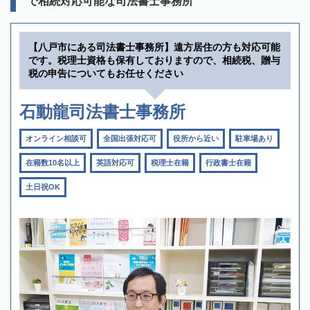
で相続対応可能な司法書士事務所
【八戸市にある司法書士事務所】遠方居住の方も対応可能
です。税理士資格も保有しておりますので、相続税、贈与
税の申告についてもお任せください
石動龍司法書士事務所
オンライン相談可
全国出張対応可
役所から近い
駐車場あり
在籍数10名以上
英語対応可
税理士在籍
行政書士在籍
土日祝OK