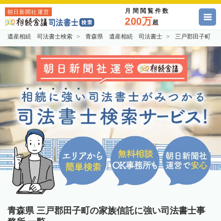
月間閲覧件数
朝日新聞社運営
200万
超
遺産相続 司法書士検索
青森県 遺産相続 司法書士
三戸郡田子町 
青森県 三戸郡田子町の家族信託に強い司法書士事