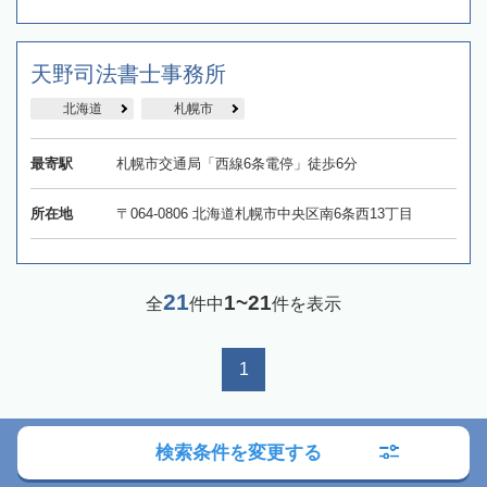
天野司法書士事務所
北海道
札幌市
最寄駅
札幌市交通局「西線6条電停」徒歩6分
所在地
〒064-0806 北海道札幌市中央区南6条西13丁目
21
1~21
全
件中
件を表示
1
検索条件を変更する
相続対応可能な司法書士をお探しなら