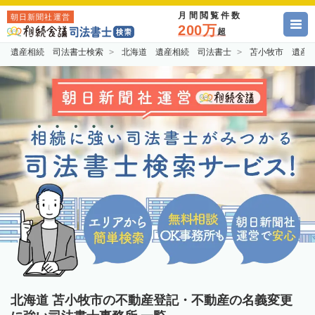
月間閲覧件数
朝日新聞社運営
200万
超
遺産相続 司法書士検索
北海道 遺産相続 司法書士
苫小牧市 遺産
北海道 苫小牧市の不動産登記・不動産の名義変更