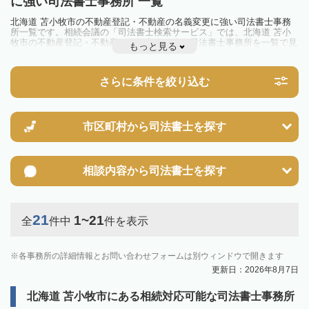
に強い司法書士事務所 一覧
北海道 苫小牧市の不動産登記・不動産の名義変更に強い司法書士事務
所一覧です。相続会議の「司法書士検索サービス」では、北海道 苫小
牧市の不動産登記・不動産の名義変更に強い司法書士事務所を一覧で見
もっと見る
ることが出来ます。相続のトラブルやお悩みを抱えている方は一度近隣
の司法書士に相談してみましょう。
さらに条件を絞り込む
市区町村から
司法書士を探す
相談内容から
司法書士を探す
21
1~21
全
件中
件を表示
各事務所の詳細情報とお問い合わせフォームは別ウィンドウで開きます
更新日：2026年8月7日
北海道 苫小牧市にある相続対応可能な司法書士事務所