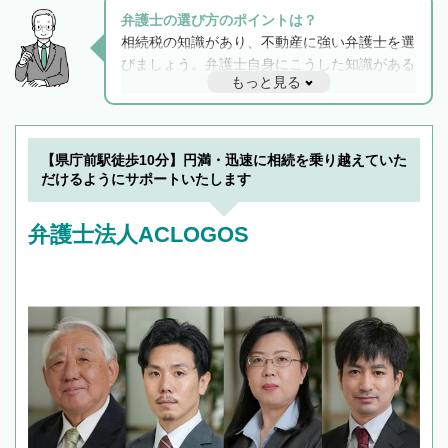
弁護士の選び方のポイントは？
相続税の知識があり、不動産に強い弁護士を選
びましょう。弁護士自身にこうした知識がある
もっと見る
と他士業との連携もスムーズに進み、トラブル
解決のみならず相続をトータルで任せることが
できます。また、相続は感情がからむ分野なの
でフィーリングも重要です。実際に電話や面談
【県庁前駅徒歩10分】円満・迅速に相続を乗り越えていた
で複数の弁護士と会話をしてウマが合う方に依
だけるようにサポートいたします
頼をするのがおすすめです。
弁護士法人ACLOGOS