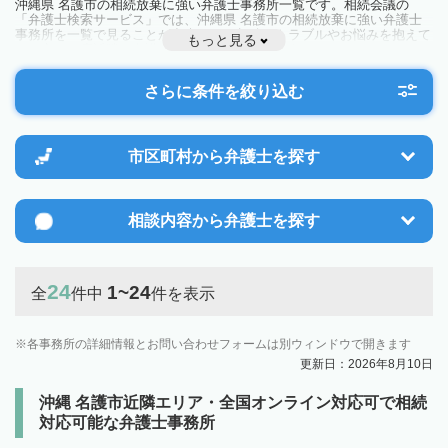
沖縄県 名護市の相続放棄に強い弁護士事務所一覧です。相続会議の
「弁護士検索サービス」では、沖縄県 名護市の相続放棄に強い弁護士
事務所を一覧で見ることが出来ます。相続のトラブルやお悩みを抱えて
もっと見る
いる方は一度近隣の弁護士に相談してみましょう。
さらに条件を絞り込む
市区町村から
弁護士を探す
相談内容から
弁護士を探す
24
1~24
全
件中
件を表示
各事務所の詳細情報とお問い合わせフォームは別ウィンドウで開きます
更新日：2026年8月10日
沖縄 名護市近隣エリア・全国オンライン対応可で相続
対応可能な弁護士事務所