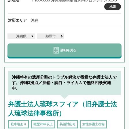
所在地
〒900-0036 沖縄県那覇市西1-2-18 西レジデンス2-B
地図
対応エリア
沖縄
沖縄県
那覇市
詳細を見る
沖縄特有の遺産分割のトラブル解決が得意な弁護士法人で
す。沖縄3拠点／那覇・読谷・ライカムで無料相談実施
中。
弁護士法人琉球スフィア（旧弁護士法
人琉球法律事務所）
駐車場あり
職歴20年以上
英語対応可
女性弁護士在籍