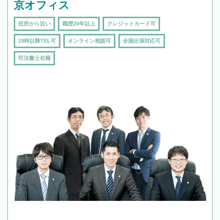
京オフィス
役所から近い
職歴20年以上
クレジットカード可
19時以降TEL可
オンライン相談可
全国出張対応可
司法書士在籍