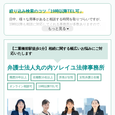
絞り込み検索のコツ「19時以降TEL可」
日中、様々な用事があると相談する時間を取りづらいですが、
19時以降も相談に対応してくれる事務所が多数ありますので、
もっと見る
遅い時間の相談が増えそうな場合はそのような事務所に絞り込
んで検索してみましょう。
19時以降TEL可の条件
を加えて再検索
【二重橋前駅徒歩1分】相続に関する幅広いお悩みにご対
応いたします
弁護士法人丸の内ソレイユ法律事務所
職歴20年以上
在籍数10名以上
所長が女性
女性弁護士在籍
オンライン相談可
19時以降TEL可