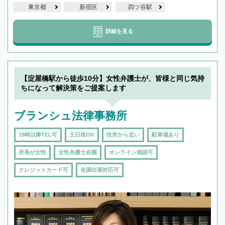
東京都
新宿区
四ツ谷駅
詳細を見る
【淀屋橋駅から徒歩10分】女性弁護士が、皆様と同じ気持
ちになって解決策をご提案します
ブランシュ法律事務所
19時以降TEL可
土日祝OK
役所から近い
駐車場あり
所長が女性
女性弁護士在籍
オンライン相談可
クレジットカード可
全国出張対応可