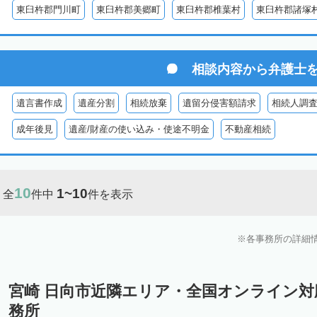
東臼杵郡門川町
東臼杵郡美郷町
東臼杵郡椎葉村
東臼杵郡諸塚
相談内容から
弁護士
遺言書作成
遺産分割
相続放棄
遺留分侵害額請求
相続人調
成年後見
遺産/財産の使い込み・使途不明金
不動産相続
10
1~10
全
件中
件を表示
各事務所の詳細
宮崎 日向市近隣エリア・全国オンライン
務所