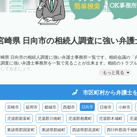
宮崎県 日向市の相続人調査に強い弁護
宮崎県 日向市の相続人調査に強い弁護士事務所一覧です。相続会議の「
人調査に強い弁護士事務所を一覧で見ることが出来ます。相続のトラブ
談してみましょう。
もっと見る
市区町村から
弁護士
日向市
宮崎市
延岡市
都城市
西都市
日南市
小林市
児湯郡新富町
児湯郡川南町
児湯郡都農町
児湯郡木城町
児
東諸県郡国富町
東諸県郡綾町
西諸県郡高原町
西臼杵郡高千穂