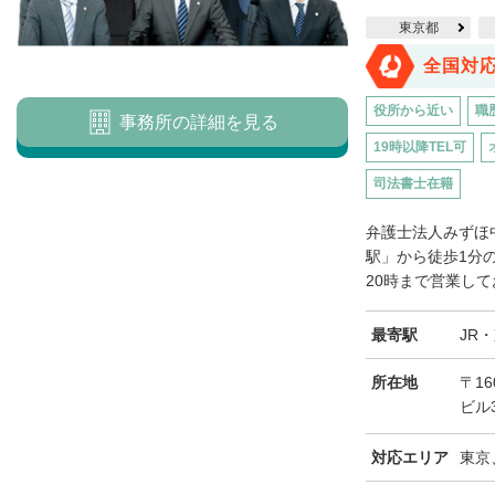
東京都
全国対
役所から近い
職
事務所の詳細を見る
19時以降TEL可
司法書士在籍
弁護士法人みずほ
駅」から徒歩1分
20時まで営業して
最寄駅
JR
所在地
〒16
ビル
対応エリア
東京