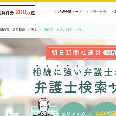
200
相続会議トップ
弁護士検索
閲覧件数
万
超
日向市 遺産相続 弁護士
日向市 相続人調査 弁護士