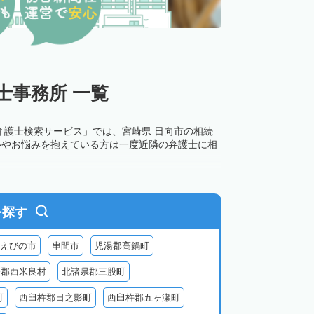
士事務所 一覧
弁護士検索サービス」では、宮崎県 日向市の相続
ルやお悩みを抱えている方は一度近隣の弁護士に相
を探す
えびの市
串間市
児湯郡高鍋町
湯郡西米良村
北諸県郡三股町
町
西臼杵郡日之影町
西臼杵郡五ヶ瀬町