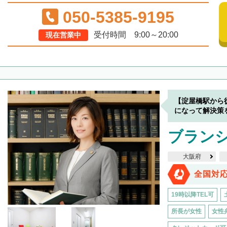
050-5385-9195
受付時間 9:00～20:00
現在営業中
【淀屋橋駅から
になって解決策
ブラン
大阪府
全国対
19時以降TEL可
所長が女性
女性