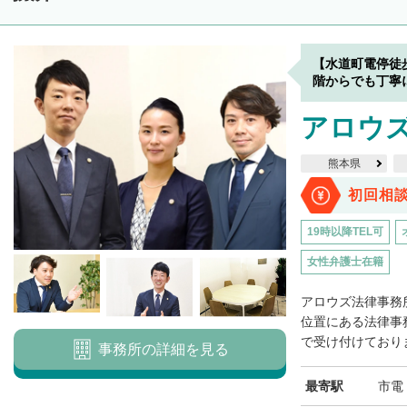
【水道町電停徒
階からでも丁寧
アロウ
熊本県
初回相
19時以降TEL可
女性弁護士在籍
アロウズ法律事務
位置にある法律事
で受け付けておりま
事務所の詳細を見る
最寄駅
市電