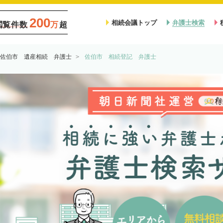
200
相続会議トップ
弁護士検索
閲覧件数
万
超
佐伯市 遺産相続 弁護士
佐伯市 相続登記 弁護士