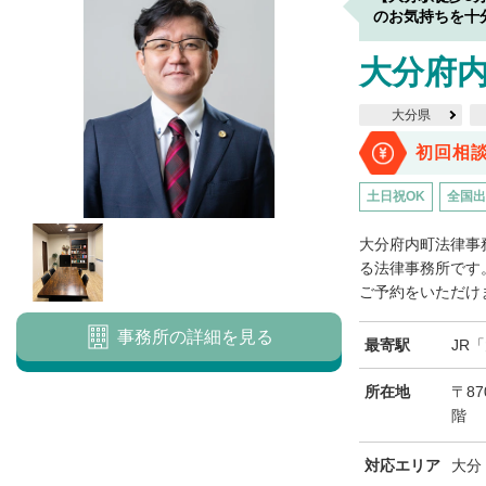
のお気持ちを十
大分府
大分県
初回相
土日祝OK
全国出
大分府内町法律事
る法律事務所です
ご予約をいただけま
事務所の詳細を見る
最寄駅
JR
所在地
〒87
階
対応エリア
大分