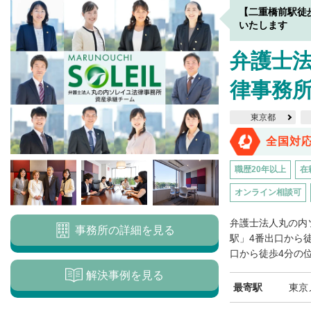
【二重橋前駅徒
いたします
弁護士
律事務
東京都
全国対
職歴20年以上
在
オンライン相談可
弁護士法人丸の内
事務所の詳細を見る
駅」4番出口から
口から徒歩4分の位
解決事例を見る
最寄駅
東京