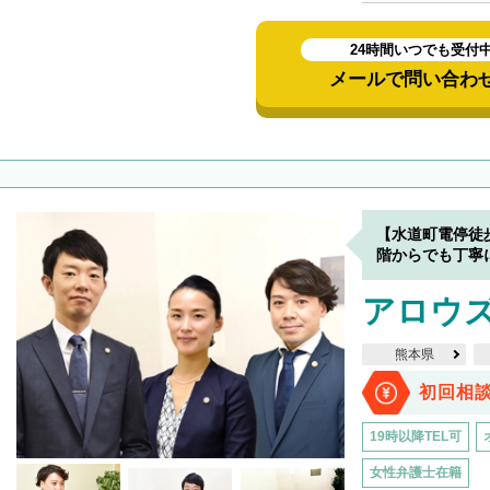
24時間いつでも受付
メールで問い合わ
【水道町電停徒
階からでも丁寧
アロウ
熊本県
初回相
19時以降TEL可
女性弁護士在籍