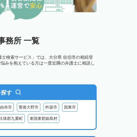
事務所 一覧
護士検索サービス」では、大分県 佐伯市の相続登
お悩みを抱えている方は一度近隣の弁護士に相談し
を探す
由布市
豊後大野市
杵築市
国東市
玖珠郡九重町
東国東郡姫島村