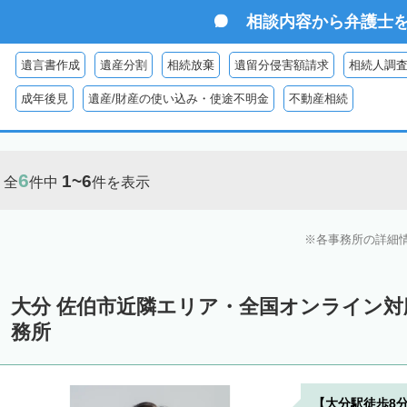
相談内容から
弁護士
遺言書作成
遺産分割
相続放棄
遺留分侵害額請求
相続人調
成年後見
遺産/財産の使い込み・使途不明金
不動産相続
6
1~6
全
件中
件を表示
各事務所の詳細
大分 佐伯市近隣エリア・全国オンライン
務所
【大分駅徒歩8