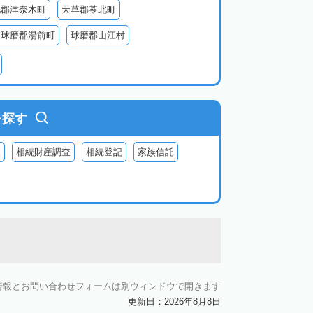
北郡津奈木町
天草郡苓北町
球磨郡湯前町
球磨郡山江村
阿蘇郡西原村
阿蘇郡小国町
阿蘇郡高森町
を探す
査
相続財産調査
相続登記
家族信託
情報とお問い合わせフォームは別ウィンドウで開きます
更新日：2026年8月8日