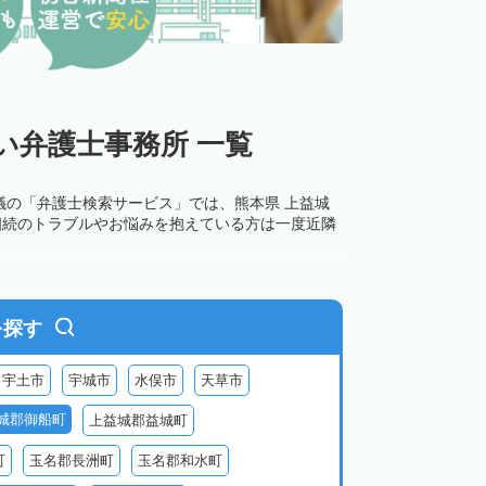
い弁護士事務所 一覧
議の「弁護士検索サービス」では、熊本県 上益城
相続のトラブルやお悩みを抱えている方は一度近隣
を探す
宇土市
宇城市
水俣市
天草市
城郡御船町
上益城郡益城町
町
玉名郡長洲町
玉名郡和水町