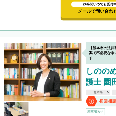
24時間いつでも受付
メールで問い合わ
【熊本市の法律
案で不必要な争
す
しのの
護士 園
熊本県
初回相
駐車場あり