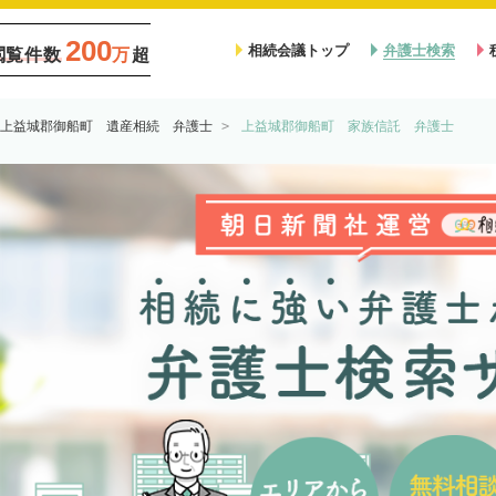
200
相続会議トップ
弁護士検索
閲覧件数
万
超
上益城郡御船町 遺産相続 弁護士
上益城郡御船町 家族信託 弁護士