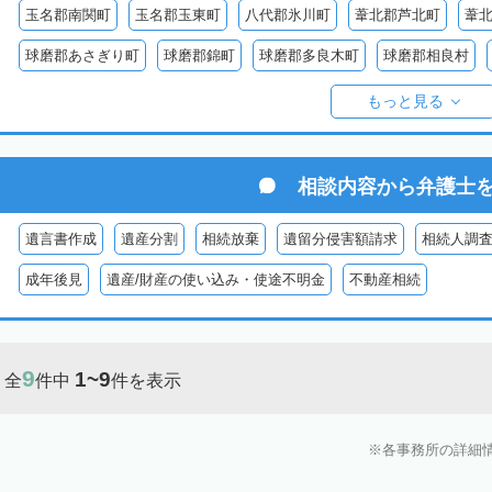
玉名郡南関町
玉名郡玉東町
八代郡氷川町
葦北郡芦北町
葦
球磨郡あさぎり町
球磨郡錦町
球磨郡多良木町
球磨郡相良村
球磨郡球磨村
球磨郡水上村
球磨郡五木村
阿蘇郡南阿蘇村
もっと見る
阿蘇郡南小国町
阿蘇郡産山村
相談内容から
弁護士
遺言書作成
遺産分割
相続放棄
遺留分侵害額請求
相続人調
成年後見
遺産/財産の使い込み・使途不明金
不動産相続
9
1~9
全
件中
件を表示
各事務所の詳細