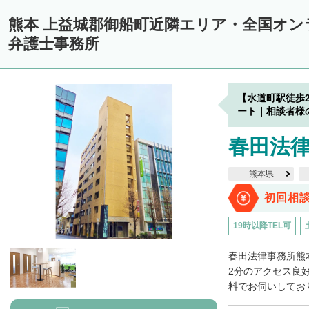
熊本 上益城郡御船町近隣エリア・全国オ
弁護士事務所
【水道町駅徒歩
ート｜相談者様
春田法律
熊本県
初回相
19時以降TEL可
春田法律事務所熊
2分のアクセス良
料でお伺いしており