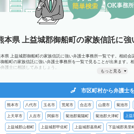
熊本県 上益城郡御船町の家族信託に強
熊本県 上益城郡御船町の家族信託に強い弁護士事務所一覧です。相続会
郡御船町の家族信託に強い弁護士事務所を一覧で見ることが出来ます。
の弁護士に相談してみましょう。
もっと見る
市区町村から
弁護士
熊本市
八代市
玉名市
荒尾市
合志市
山鹿市
菊池市
上益
上天草市
人吉市
阿蘇市
菊池郡菊陽町
菊池郡大津町
上益城郡山都町
上益城郡甲佐町
上益城郡嘉島町
下益城郡美里