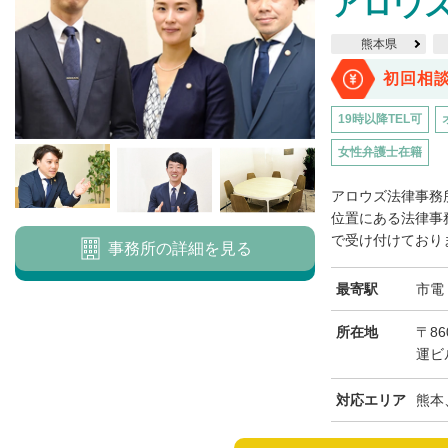
アロウ
熊本県
初回相
19時以降TEL可
女性弁護士在籍
アロウズ法律事務
位置にある法律事
で受け付けておりま
事務所の詳細を見る
最寄駅
市電
所在地
〒8
運ビ
対応エリア
熊本