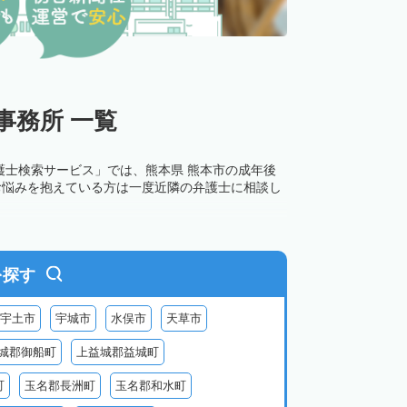
事務所 一覧
護士検索サービス」では、熊本県 熊本市の成年後
お悩みを抱えている方は一度近隣の弁護士に相談し
を探す
宇土市
宇城市
水俣市
天草市
城郡御船町
上益城郡益城町
町
玉名郡長洲町
玉名郡和水町