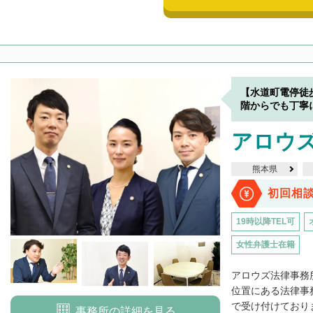
【水道町電停徒
階からでも丁寧
アロウ
熊本県
初回相
19時以降TEL可
女性弁護士在籍
アロウズ法律事務
位置にある法律事
で受け付けておりま
事務所の詳細を見る