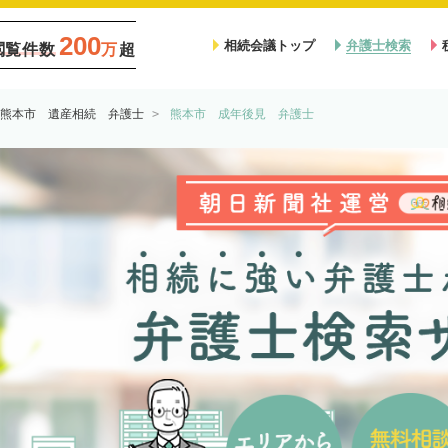
200
相続会議トップ
弁護士検索
閲覧件数
万
超
熊本市 遺産相続 弁護士
熊本市 成年後見 弁護士