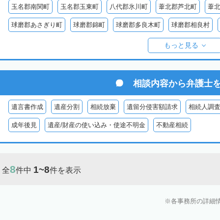
玉名郡南関町
玉名郡玉東町
八代郡氷川町
葦北郡芦北町
葦
球磨郡あさぎり町
球磨郡錦町
球磨郡多良木町
球磨郡相良村
球磨郡球磨村
球磨郡水上村
球磨郡五木村
阿蘇郡南阿蘇村
もっと見る
阿蘇郡南小国町
阿蘇郡産山村
相談内容から
弁護士
遺言書作成
遺産分割
相続放棄
遺留分侵害額請求
相続人調
成年後見
遺産/財産の使い込み・使途不明金
不動産相続
8
1~8
全
件中
件を表示
各事務所の詳細