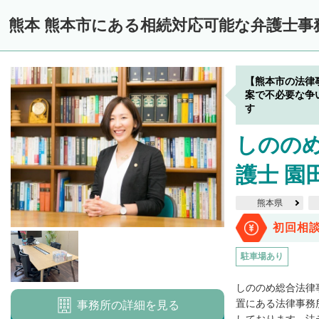
熊本 熊本市にある相続対応可能な弁護士事
【熊本市の法律
案で不必要な争
す
しのの
護士 園
熊本県
初回相
駐車場あり
しののめ総合法律
置にある法律事務所
事務所の詳細を見る