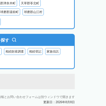
北郡津奈木町
天草郡苓北町
球磨郡湯前町
球磨郡山江村
阿蘇郡西原村
阿蘇郡小国町
阿蘇郡高森町
を探す
査
相続財産調査
相続登記
家族信託
情報とお問い合わせフォームは別ウィンドウで開きます
更新日：2026年8月8日