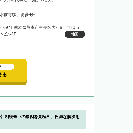
ラスの民事法...
続きを読む
「水前寺駅」徒歩4分
62-0971 熊本県熊本市中央区大江6丁目20‐6
reaビル3F
地図
中
せる
分】相続争いの原因を見極め、円満な解決を