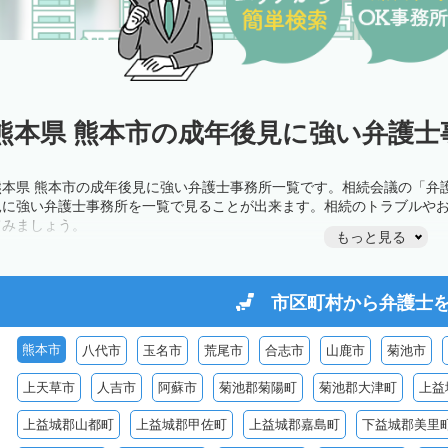
熊本県 熊本市の成年後見に強い弁護士
熊本県 熊本市の成年後見に強い弁護士事務所一覧です。相続会議の「弁
見に強い弁護士事務所を一覧で見ることが出来ます。相続のトラブルや
てみましょう。
もっと見る
市区町村から
弁護士
熊本市
八代市
玉名市
荒尾市
合志市
山鹿市
菊池市
上天草市
人吉市
阿蘇市
菊池郡菊陽町
菊池郡大津町
上益
上益城郡山都町
上益城郡甲佐町
上益城郡嘉島町
下益城郡美里