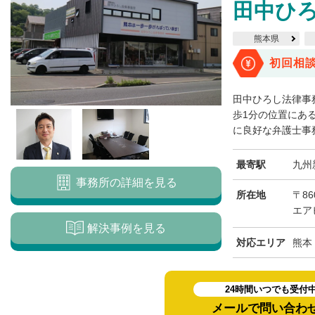
田中ひ
熊本県
初回相
田中ひろし法律事
歩1分の位置にあ
に良好な弁護士事務
最寄駅
九州
事務所の詳細を見る
所在地
〒86
エア
解決事例を見る
対応エリア
熊本
24時間いつでも受付
メールで問い合わ