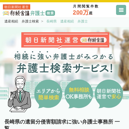
月間閲覧件数
朝日新聞社運営
200万
超
遺産相続 弁護士検索
長崎県 遺産相続 弁護士
長崎県の遺留分侵害額請求に強い弁護士事務所 一
覧