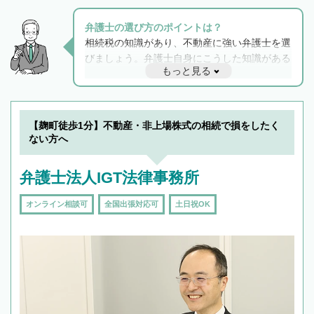
弁護士の選び方のポイントは？
相続税の知識があり、不動産に強い弁護士を選
びましょう。弁護士自身にこうした知識がある
もっと見る
と他士業との連携もスムーズに進み、トラブル
解決のみならず相続をトータルで任せることが
できます。また、相続は感情がからむ分野なの
でフィーリングも重要です。実際に電話や面談
【麹町徒歩1分】不動産・非上場株式の相続で損をしたく
で複数の弁護士と会話をしてウマが合う方に依
ない方へ
頼をするのがおすすめです。
弁護士法人IGT法律事務所
オンライン相談可
全国出張対応可
土日祝OK