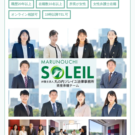
職歴20年以上
在籍数10名以上
所長が女性
女性弁護士在籍
オンライン相談可
19時以降TEL可