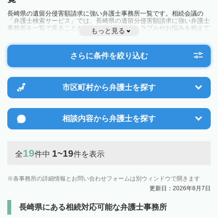
長崎県の遺留分侵害額請求に強い弁護士事務所一覧です。相続会議の
「弁護士検索サービス」では、長崎県の遺留分侵害額請求に強い弁護士
事務所を一覧で見ることが出来ます。相続のトラブルやお悩みを抱えて
もっと見る
いる方は一度近隣の弁護士に相談してみましょう。
さらに条件を絞り込む
市区町村から
弁護士を探す
相談内容から
弁護士を探す
19
1~19
全
件中
件を表示
各事務所の詳細情報とお問い合わせフォームは別ウィンドウで開きます
更新日：2026年8月7日
長崎県にある相続対応可能な弁護士事務所