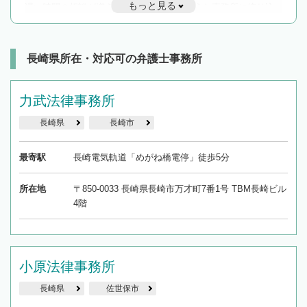
もっと見る
遅い時間の相談が増えそうな場合はそのような事務所に絞り込
んで検索してみましょう。
19時以降TEL可の条件
を加えて再検索
長崎県所在・対応可の弁護士事務所
力武法律事務所
長崎県
長崎市
最寄駅
長崎電気軌道「めがね橋電停」徒歩5分
所在地
〒850-0033 長崎県長崎市万才町7番1号 TBM長崎ビル
4階
小原法律事務所
長崎県
佐世保市