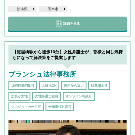
熊本県
熊本市
詳細を見る
【淀屋橋駅から徒歩10分】女性弁護士が、皆様と同じ気持
ちになって解決策をご提案します
ブランシュ法律事務所
19時以降TEL可
土日祝OK
役所から近い
駐車場あり
所長が女性
女性弁護士在籍
オンライン相談可
クレジットカード可
全国出張対応可