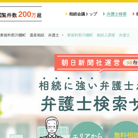
200
相続会議トップ
弁護士検索
閲覧件数
万
超
東彼杵郡川棚町 遺産相続 弁護士
東彼杵郡川棚町 相続人調査 弁護士