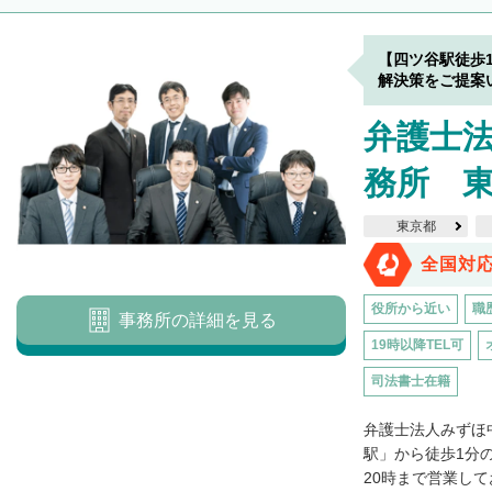
【四ツ谷駅徒歩
解決策をご提案
弁護士
務所 
東京都
全国対
役所から近い
職
事務所の詳細を見る
19時以降TEL可
司法書士在籍
弁護士法人みずほ
駅」から徒歩1分
20時まで営業して