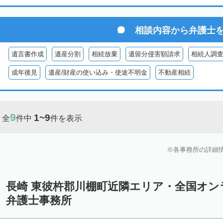
相談内容から
弁護士
遺言書作成
遺産分割
相続放棄
遺留分侵害額請求
相続人調
成年後見
遺産/財産の使い込み・使途不明金
不動産相続
9
1~9
全
件中
件を表示
各事務所の詳細
長崎 東彼杵郡川棚町近隣エリア・全国オ
弁護士事務所