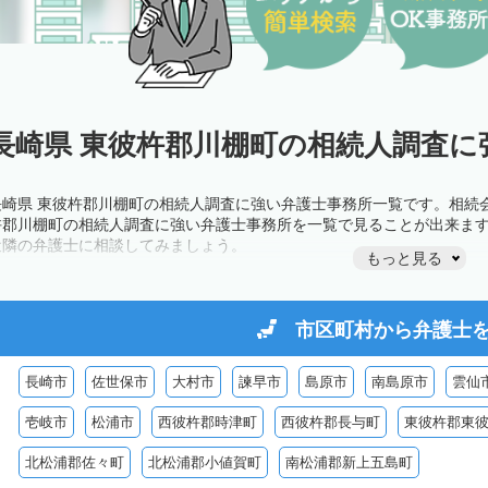
長崎県 東彼杵郡川棚町の相続人調査に
長崎県 東彼杵郡川棚町の相続人調査に強い弁護士事務所一覧です。相続
杵郡川棚町の相続人調査に強い弁護士事務所を一覧で見ることが出来ま
近隣の弁護士に相談してみましょう。
もっと見る
市区町村から
弁護士
長崎市
佐世保市
大村市
諫早市
島原市
南島原市
雲仙
壱岐市
松浦市
西彼杵郡時津町
西彼杵郡長与町
東彼杵郡東
北松浦郡佐々町
北松浦郡小値賀町
南松浦郡新上五島町