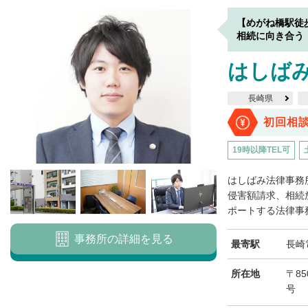
【めがね橋駅徒
相続に向き合う
はしば
長崎県
初回相
19時以降TEL可
はしばみ法律事務
侵害額請求、相続
ポートする法律事務
事務所の詳細を見る
最寄駅
長崎
所在地
〒85
号