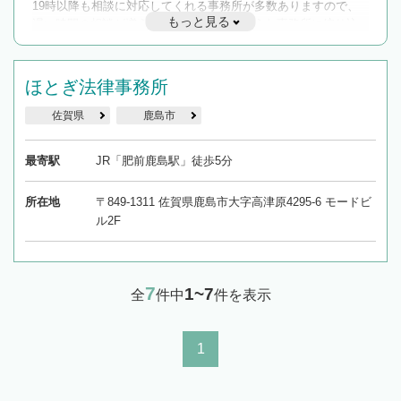
19時以降も相談に対応してくれる事務所が多数ありますので、
もっと見る
遅い時間の相談が増えそうな場合はそのような事務所に絞り込
んで検索してみましょう。
19時以降TEL可の条件
ほとぎ法律事務所
を加えて再検索
佐賀県
鹿島市
最寄駅
JR「肥前鹿島駅」徒歩5分
所在地
〒849-1311 佐賀県鹿島市大字高津原4295-6 モードビ
ル2F
7
1~7
全
件中
件を表示
1