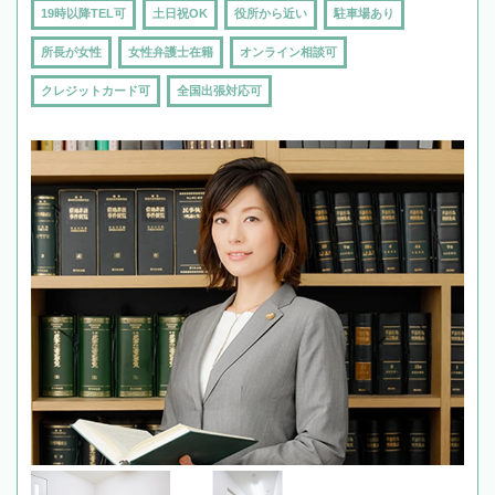
19時以降TEL可
土日祝OK
役所から近い
駐車場あり
所長が女性
女性弁護士在籍
オンライン相談可
クレジットカード可
全国出張対応可