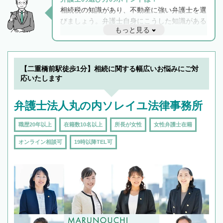
相続税の知識があり、不動産に強い弁護士を選
びましょう。弁護士自身にこうした知識がある
もっと見る
と他士業との連携もスムーズに進み、トラブル
解決のみならず相続をトータルで任せることが
できます。また、相続は感情がからむ分野なの
でフィーリングも重要です。実際に電話や面談
【二重橋前駅徒歩1分】相続に関する幅広いお悩みにご対
で複数の弁護士と会話をしてウマが合う方に依
応いたします
頼をするのがおすすめです。
弁護士法人丸の内ソレイユ法律事務所
職歴20年以上
在籍数10名以上
所長が女性
女性弁護士在籍
オンライン相談可
19時以降TEL可