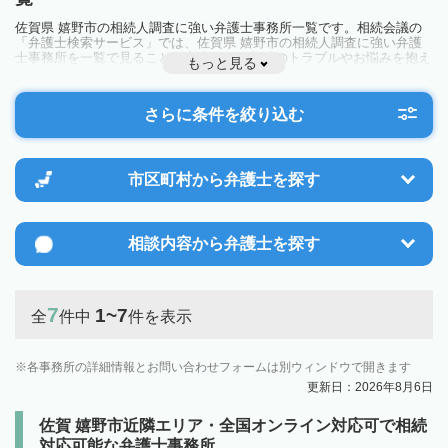
佐賀県 嬉野市の相続人調査に強い弁護士事務所一覧です。相続会議の
「弁護士検索サービス」では、佐賀県 嬉野市の相続人調査に強い弁護
士事務所を一覧で見ることが出来ます。相続のトラブルやお悩みを抱え
もっと見る
ている方は一度近隣の弁護士に相談してみましょう。
さらに条件を絞り込む
市区町村から
弁護士を探す
相談内容から
弁護士を探す
7
1~7
全
件中
件を表示
各事務所の詳細情報とお問い合わせフォームは別ウィンドウで開きます
更新日：2026年8月6日
佐賀 嬉野市近隣エリア・全国オンライン対応可で相続
対応可能な弁護士事務所