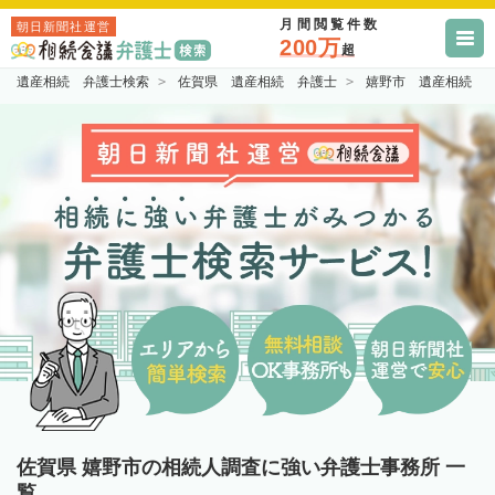
月間閲覧件数
朝日新聞社運営
200万
超
遺産相続 弁護士検索
佐賀県 遺産相続 弁護士
嬉野市 遺産相続 
佐賀県 嬉野市の相続人調査に強い弁護士事務所 一
覧