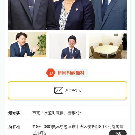
初回相談無料
メールする
最寄駅
市電「水道町電停」徒歩3分
所在地
〒860-0801熊本県熊本市中央区安政町8-16 村瀬海運
ビル8階
地図