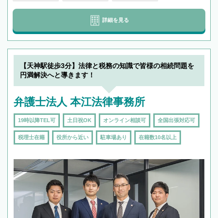
詳細を見る
【天神駅徒歩3分】法律と税務の知識で皆様の相続問題を
円満解決へと導きます！
弁護士法人 本江法律事務所
19時以降TEL可
土日祝OK
オンライン相談可
全国出張対応可
税理士在籍
役所から近い
駐車場あり
在籍数10名以上