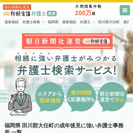
月間閲覧件数
朝日新聞社運営
200万
超
遺産相続 弁護士検索
福岡県 遺産相続 弁護士
田川郡大任町 遺産
福岡県 田川郡大任町の成年後見に強い弁護士事務
所 一覧