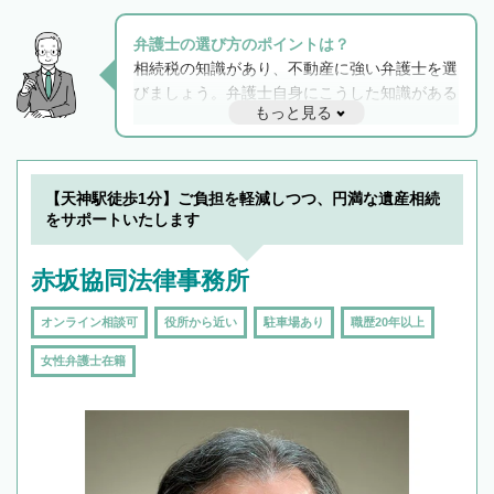
弁護士の選び方のポイントは？
相続税の知識があり、不動産に強い弁護士を選
びましょう。弁護士自身にこうした知識がある
もっと見る
と他士業との連携もスムーズに進み、トラブル
解決のみならず相続をトータルで任せることが
できます。また、相続は感情がからむ分野なの
でフィーリングも重要です。実際に電話や面談
【天神駅徒歩1分】ご負担を軽減しつつ、円満な遺産相続
で複数の弁護士と会話をしてウマが合う方に依
をサポートいたします
頼をするのがおすすめです。
赤坂協同法律事務所
オンライン相談可
役所から近い
駐車場あり
職歴20年以上
女性弁護士在籍