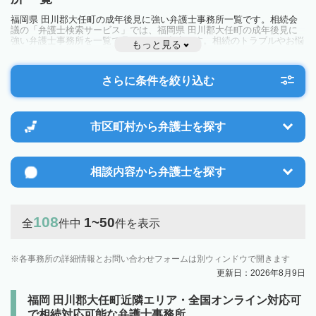
福岡県 田川郡大任町の成年後見に強い弁護士事務所一覧です。相続会
議の「弁護士検索サービス」では、福岡県 田川郡大任町の成年後見に
強い弁護士事務所を一覧で見ることが出来ます。相続のトラブルやお悩
もっと見る
みを抱えている方は一度近隣の弁護士に相談してみましょう。
さらに条件を絞り込む
市区町村から
弁護士を探す
相談内容から
弁護士を探す
108
1~50
全
件中
件を表示
各事務所の詳細情報とお問い合わせフォームは別ウィンドウで開きます
更新日：2026年8月9日
福岡 田川郡大任町近隣エリア・全国オンライン対応可
で相続対応可能な弁護士事務所