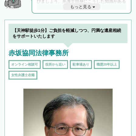
びましょう。弁護士自身にこうした知識がある
もっと見る
と他士業との連携もスムーズに進み、トラブル
解決のみならず相続をトータルで任せることが
できます。また、相続は感情がからむ分野なの
でフィーリングも重要です。実際に電話や面談
【天神駅徒歩1分】ご負担を軽減しつつ、円満な遺産相続
で複数の弁護士と会話をしてウマが合う方に依
をサポートいたします
頼をするのがおすすめです。
赤坂協同法律事務所
オンライン相談可
役所から近い
駐車場あり
職歴20年以上
女性弁護士在籍