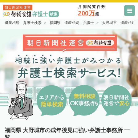
月間閲覧件数
朝日新聞社運営
200万
超
遺産相続 弁護士検索
福岡県 遺産相続 弁護士
大野城市 遺産相続
福岡県 大野城市の成年後見に強い弁護士事務所 一
覧