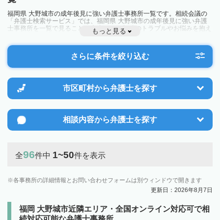
福岡県 大野城市の成年後見に強い弁護士事務所一覧です。相続会議の
「弁護士検索サービス」では、福岡県 大野城市の成年後見に強い弁護
士事務所を一覧で見ることが出来ます。相続のトラブルやお悩みを抱え
もっと見る
ている方は一度近隣の弁護士に相談してみましょう。
さらに条件を絞り込む
市区町村から
弁護士を探す
相談内容から
弁護士を探す
96
1~50
全
件中
件を表示
各事務所の詳細情報とお問い合わせフォームは別ウィンドウで開きます
更新日：2026年8月7日
福岡 大野城市近隣エリア・全国オンライン対応可で相
続対応可能な弁護士事務所