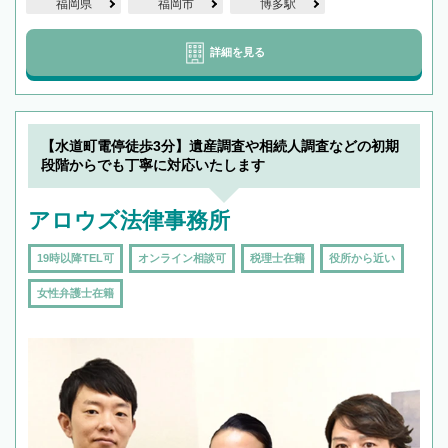
福岡県
福岡市
博多駅
詳細を見る
【水道町電停徒歩3分】遺産調査や相続人調査などの初期
段階からでも丁寧に対応いたします
アロウズ法律事務所
19時以降TEL可
オンライン相談可
税理士在籍
役所から近い
女性弁護士在籍