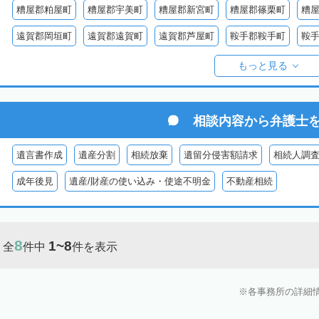
糟屋郡粕屋町
糟屋郡宇美町
糟屋郡新宮町
糟屋郡篠栗町
糟
遠賀郡岡垣町
遠賀郡遠賀町
遠賀郡芦屋町
鞍手郡鞍手町
鞍
八女郡広川町
三井郡大刀洗町
朝倉郡筑前町
朝倉郡東峰村
もっと見る
田川郡添田町
田川郡糸田町
田川郡大任町
田川郡赤村
京都
築上郡上毛町
築上郡築上町
相談内容から
弁護士
遺言書作成
遺産分割
相続放棄
遺留分侵害額請求
相続人調
成年後見
遺産/財産の使い込み・使途不明金
不動産相続
8
1~8
全
件中
件を表示
各事務所の詳細