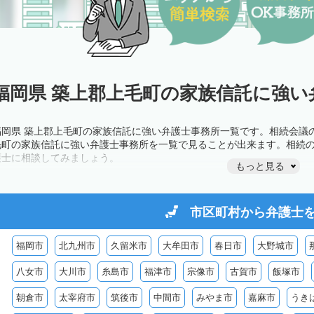
福岡県 築上郡上毛町の家族信託に強い
福岡県 築上郡上毛町の家族信託に強い弁護士事務所一覧です。相続会議
毛町の家族信託に強い弁護士事務所を一覧で見ることが出来ます。相続
護士に相談してみましょう。
もっと見る
市区町村から
弁護士
福岡市
北九州市
久留米市
大牟田市
春日市
大野城市
八女市
大川市
糸島市
福津市
宗像市
古賀市
飯塚市
朝倉市
太宰府市
筑後市
中間市
みやま市
嘉麻市
うき