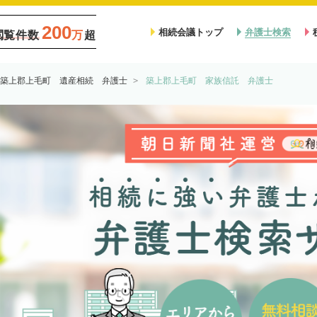
200
相続会議トップ
弁護士検索
閲覧件数
万
超
築上郡上毛町 遺産相続 弁護士
築上郡上毛町 家族信託 弁護士