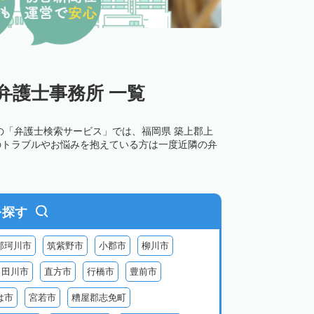
弁護士事務所 一覧
の「弁護士検索サービス」では、福岡県 築上郡上
のトラブルやお悩みを抱えている方は一度近隣の弁
を探す
那珂川市
筑紫野市
小郡市
柳川市
田川市
直方市
行橋市
豊前市
は市
宮若市
糟屋郡志免町