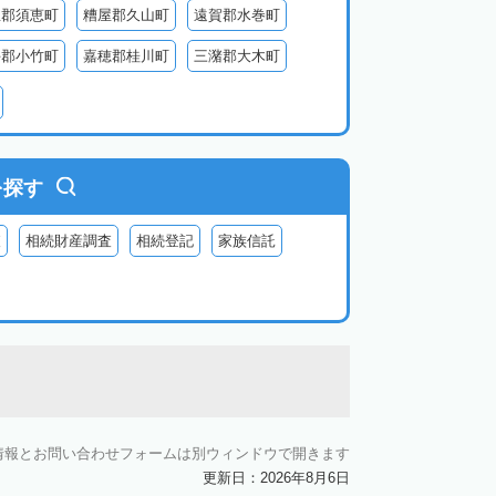
屋郡須恵町
糟屋郡久山町
遠賀郡水巻町
手郡小竹町
嘉穂郡桂川町
三潴郡大木町
田川郡福智町
田川郡川崎町
田川郡香春町
郡苅田町
京都郡みやこ町
築上郡吉富町
を探す
査
相続財産調査
相続登記
家族信託
情報とお問い合わせフォームは別ウィンドウで開きます
更新日：2026年8月6日