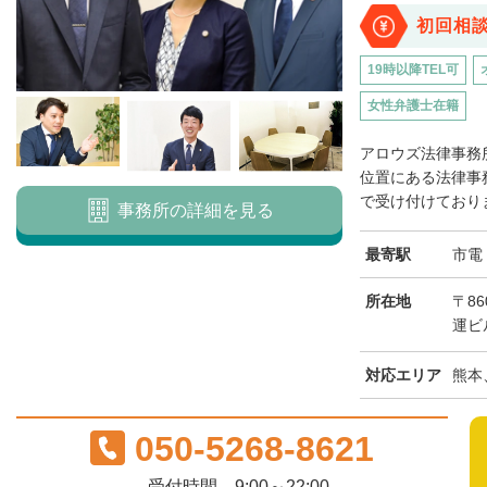
初回相
19時以降TEL可
女性弁護士在籍
アロウズ法律事務
位置にある法律事
で受け付けておりま
事務所の詳細を見る
最寄駅
市電
所在地
〒8
運ビ
対応エリア
熊本
050-5268-8621
受付時間 9:00～22:00