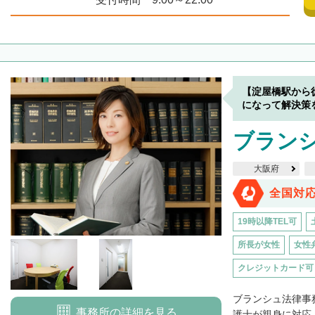
【淀屋橋駅から
になって解決策
ブラン
大阪府
全国対
19時以降TEL可
所長が女性
女性
クレジットカード可
ブランシュ法律事
事務所の詳細を見る
護士が親身に対応