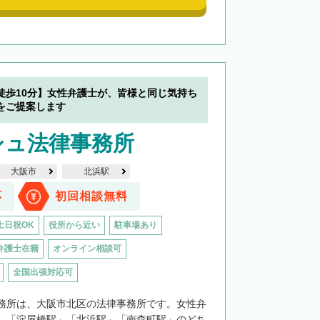
徒歩10分】女性弁護士が、皆様と同じ気持ち
をご提案します
シュ法律事務所
大阪市
北浜駅
応
初回相談無料
土日祝OK
役所から近い
駐車場あり
弁護士在籍
オンライン相談可
全国出張対応可
務所は、大阪市北区の法律事務所です。女性弁
。「淀屋橋駅」「北浜駅」「南森町駅」のどち