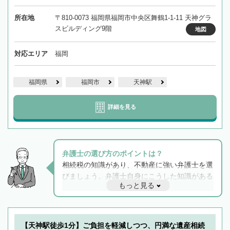
所在地
〒810-0073 福岡県福岡市中央区舞鶴1-1-11 天神グラ
スビルディング9階
地図
対応エリア
福岡
福岡県
福岡市
天神駅
詳細を見る
弁護士の選び方のポイントは？
相続税の知識があり、不動産に強い弁護士を選
びましょう。弁護士自身にこうした知識がある
もっと見る
と他士業との連携もスムーズに進み、トラブル
解決のみならず相続をトータルで任せることが
できます。また、相続は感情がからむ分野なの
でフィーリングも重要です。実際に電話や面談
【天神駅徒歩1分】ご負担を軽減しつつ、円満な遺産相続