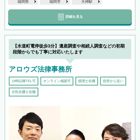
福岡県
福岡市
天神駅
詳細を見る
【水道町電停徒歩3分】遺産調査や相続人調査などの初期
段階からでも丁寧に対応いたします
アロウズ法律事務所
19時以降TEL可
オンライン相談可
税理士在籍
役所から近い
女性弁護士在籍