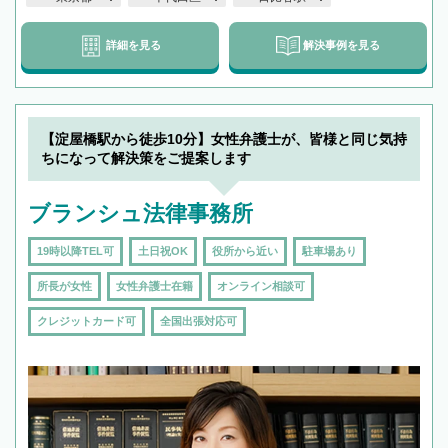
詳細を見る
解決事例を見る
【淀屋橋駅から徒歩10分】女性弁護士が、皆様と同じ気持
ちになって解決策をご提案します
ブランシュ法律事務所
19時以降TEL可
土日祝OK
役所から近い
駐車場あり
所長が女性
女性弁護士在籍
オンライン相談可
クレジットカード可
全国出張対応可