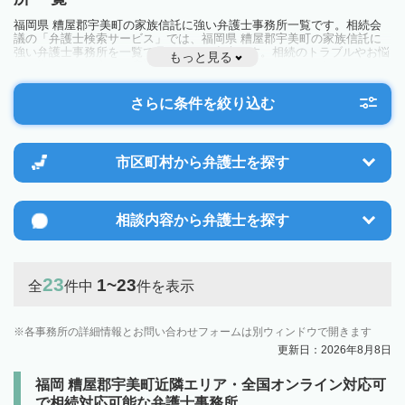
福岡県 糟屋郡宇美町の家族信託に強い弁護士事務所一覧です。相続会
議の「弁護士検索サービス」では、福岡県 糟屋郡宇美町の家族信託に
強い弁護士事務所を一覧で見ることが出来ます。相続のトラブルやお悩
もっと見る
みを抱えている方は一度近隣の弁護士に相談してみましょう。
さらに条件を絞り込む
市区町村から
弁護士を探す
相談内容から
弁護士を探す
23
1~23
全
件中
件を表示
各事務所の詳細情報とお問い合わせフォームは別ウィンドウで開きます
更新日：2026年8月8日
福岡 糟屋郡宇美町近隣エリア・全国オンライン対応可
で相続対応可能な弁護士事務所