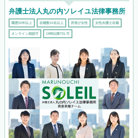
弁護士法人丸の内ソレイユ法律事務所
職歴20年以上
在籍数10名以上
所長が女性
女性弁護士在籍
オンライン相談可
19時以降TEL可