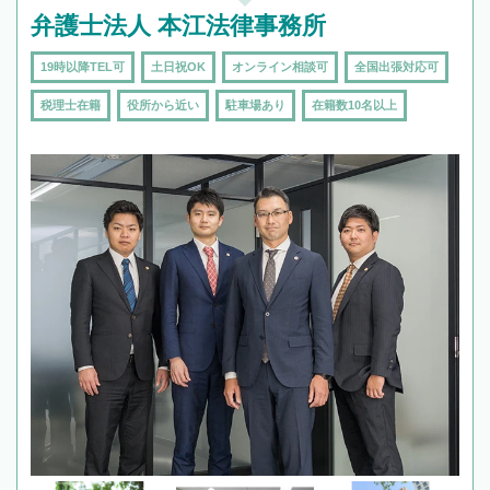
弁護士法人 本江法律事務所
19時以降TEL可
土日祝OK
オンライン相談可
全国出張対応可
税理士在籍
役所から近い
駐車場あり
在籍数10名以上