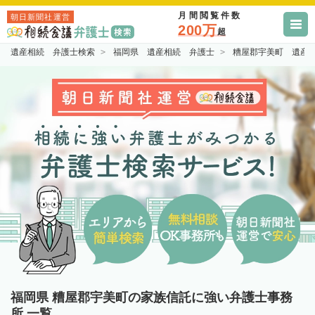
月間閲覧件数
朝日新聞社運営
200万
超
遺産相続 弁護士検索
福岡県 遺産相続 弁護士
糟屋郡宇美町 遺産
福岡県 糟屋郡宇美町の家族信託に強い弁護士事務
所 一覧