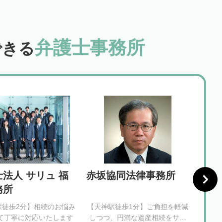
弁護士事務所
できる
法人 サリュ 福
赤坂協同法律事務所
春田
務所
フィ
駅徒歩2分】相続のお悩み
【天神駅徒歩1分】ご負担を軽減
【天神
て丁寧に対応いたします
しつつ、円満な遺産相続をサポ
速に