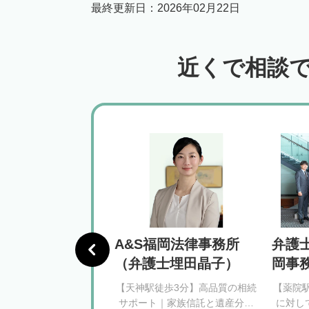
最終更新日：
2026年02月22日
近くで相談
綜合法律事務所
A&S福岡法律事務所
弁護士
慎二弁護士）
（弁護士埋田晶子）
岡事
で相続相談ができる法
【天神駅徒歩3分】高品質の相続
【薬院
】西日本総合法律事務
サポート｜家族信託と遺産分割
に対し