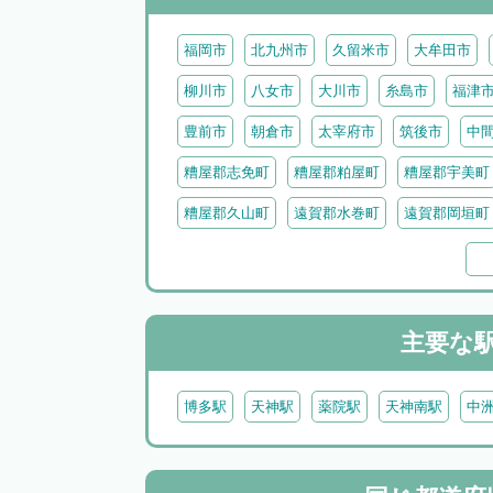
福岡市
北九州市
久留米市
大牟田市
柳川市
八女市
大川市
糸島市
福津
豊前市
朝倉市
太宰府市
筑後市
中
糟屋郡志免町
糟屋郡粕屋町
糟屋郡宇美町
糟屋郡久山町
遠賀郡水巻町
遠賀郡岡垣町
鞍手郡小竹町
嘉穂郡桂川町
三潴郡大木町
朝倉郡東峰村
田川郡福智町
田川郡川崎町
田川郡大任町
田川郡赤村
京都郡苅田町
主要な
築上郡上毛町
博多駅
天神駅
薬院駅
天神南駅
中