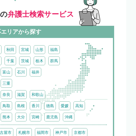
」の
弁護士検索サービス
応エリアから探す
秋田
宮城
山形
福島
千葉
茨城
栃木
群馬
富山
石川
福井
三重
奈良
滋賀
和歌山
鳥取
島根
香川
徳島
愛媛
高知
熊本
大分
宮崎
鹿児島
沖縄
古屋市
札幌市
福岡市
神戸市
京都市