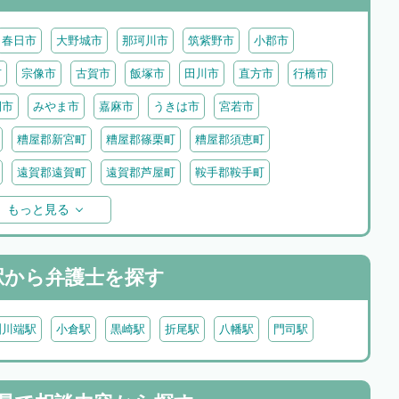
春日市
大野城市
那珂川市
筑紫野市
小郡市
市
宗像市
古賀市
飯塚市
田川市
直方市
行橋市
間市
みやま市
嘉麻市
うきは市
宮若市
糟屋郡新宮町
糟屋郡篠栗町
糟屋郡須恵町
遠賀郡遠賀町
遠賀郡芦屋町
鞍手郡鞍手町
八女郡広川町
三井郡大刀洗町
朝倉郡筑前町
もっと見る
田川郡香春町
田川郡添田町
田川郡糸田町
京都郡みやこ町
築上郡吉富町
築上郡築上町
駅から
弁護士を探す
洲川端駅
小倉駅
黒崎駅
折尾駅
八幡駅
門司駅