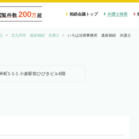
200
相続会議トップ
弁護士検索
閲覧件数
万
超
士
北九州市 遺産相続 弁護士
いろは法律事務所 遺産相続 弁護士
米町1-1-1 小倉駅前ひびきビル6階