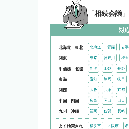
「相続会議
対
北海道
青森
岩手
北海道・東北
東京
神奈川
埼玉
関東
新潟
山梨
長野
甲信越・北陸
愛知
静岡
岐阜
東海
大阪
兵庫
京都
関西
広島
岡山
山口
中国・四国
福岡
佐賀
長崎
九州・沖縄
横浜市
大阪市
名
よく検索され