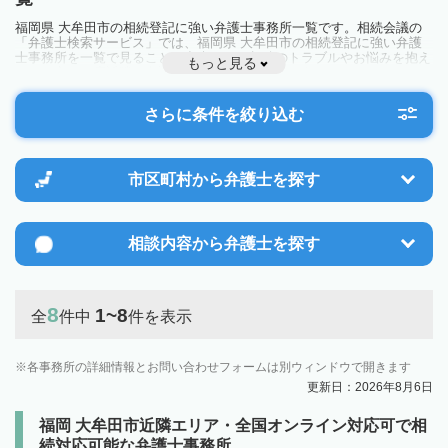
福岡県 大牟田市の相続登記に強い弁護士事務所一覧です。相続会議の
「弁護士検索サービス」では、福岡県 大牟田市の相続登記に強い弁護
士事務所を一覧で見ることが出来ます。相続のトラブルやお悩みを抱え
もっと見る
ている方は一度近隣の弁護士に相談してみましょう。
さらに条件を絞り込む
市区町村から
弁護士を探す
相談内容から
弁護士を探す
8
1~8
全
件中
件を表示
各事務所の詳細情報とお問い合わせフォームは別ウィンドウで開きます
更新日：2026年8月6日
福岡 大牟田市近隣エリア・全国オンライン対応可で相
続対応可能な弁護士事務所