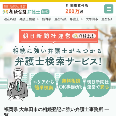
月間閲覧件数
朝日新聞社運営
200万
超
遺産相続 弁護士検索
福岡県 遺産相続 弁護士
大牟田市 遺産相続
福岡県 大牟田市の相続登記に強い弁護士事務所 一
覧