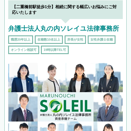
でフィーリングも重要です。実際に電話や面談
【二重橋前駅徒歩1分】相続に関する幅広いお悩みにご対
で複数の弁護士と会話をしてウマが合う方に依
応いたします
頼をするのがおすすめです。
弁護士法人丸の内ソレイユ法律事務所
職歴20年以上
在籍数10名以上
所長が女性
女性弁護士在籍
オンライン相談可
19時以降TEL可