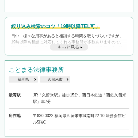
絞り込み検索のコツ「19時以降TEL可」
日中、様々な用事があると相談する時間を取りづらいですが、
19時以降も相談に対応してくれる事務所が多数ありますので、
もっと見る
遅い時間の相談が増えそうな場合はそのような事務所に絞り込
んで検索してみましょう。
19時以降TEL可の条件
ことまる法律事務所
を加えて再検索
福岡県
久留米市
最寄駅
JR「久留米駅」徒歩15分、西日本鉄道「西鉄久留米
駅」車7分
所在地
〒830-0022 福岡県久留米市城南町22-10 法務会館ビ
ル5階C