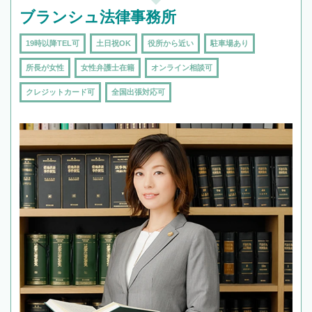
ブランシュ法律事務所
19時以降TEL可
土日祝OK
役所から近い
駐車場あり
所長が女性
女性弁護士在籍
オンライン相談可
クレジットカード可
全国出張対応可