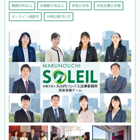
職歴20年以上
在籍数10名以上
所長が女性
女性弁護士在籍
オンライン相談可
19時以降TEL可