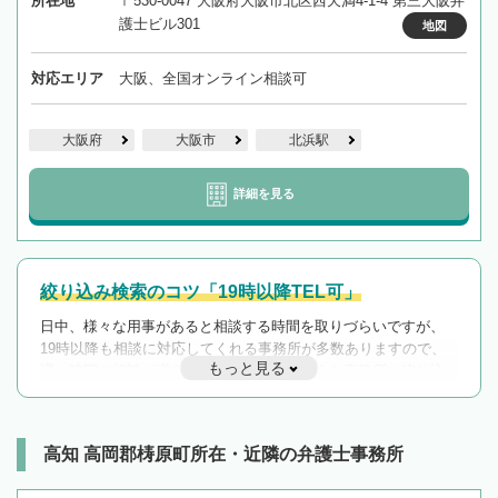
所在地
〒530-0047 大阪府大阪市北区西天満4-1-4 第三大阪弁
護士ビル301
地図
対応エリア
大阪、全国オンライン相談可
大阪府
大阪市
北浜駅
詳細を見る
絞り込み検索のコツ「19時以降TEL可」
日中、様々な用事があると相談する時間を取りづらいですが、
19時以降も相談に対応してくれる事務所が多数ありますので、
もっと見る
遅い時間の相談が増えそうな場合はそのような事務所に絞り込
んで検索してみましょう。
19時以降TEL可の条件
を加えて再検索
高知 高岡郡梼原町所在・近隣の弁護士事務所