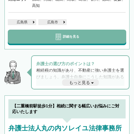
高知
広島県
広島市
詳細を見る
弁護士の選び方のポイントは？
相続税の知識があり、不動産に強い弁護士を選
びましょう。弁護士自身にこうした知識がある
もっと見る
と他士業との連携もスムーズに進み、トラブル
解決のみならず相続をトータルで任せることが
できます。また、相続は感情がからむ分野なの
でフィーリングも重要です。実際に電話や面談
【二重橋前駅徒歩1分】相続に関する幅広いお悩みにご対
で複数の弁護士と会話をしてウマが合う方に依
応いたします
頼をするのがおすすめです。
弁護士法人丸の内ソレイユ法律事務所