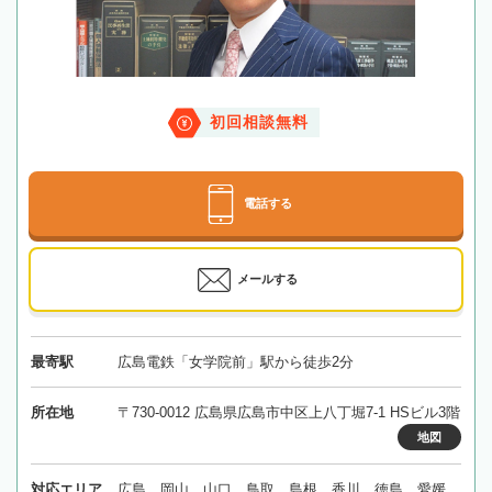
初回相談無料
電話する
メールする
最寄駅
広島電鉄「女学院前」駅から徒歩2分
所在地
〒730-0012 広島県広島市中区上八丁堀7-1 HSビル3階
地図
対応エリア
広島、岡山、山口、鳥取、島根、香川、徳島、愛媛、