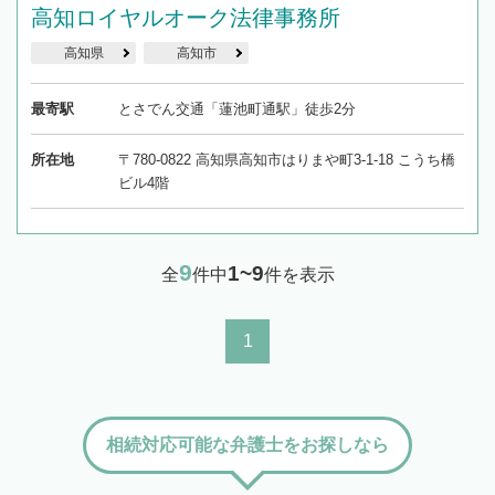
高知ロイヤルオーク法律事務所
高知県
高知市
最寄駅
とさでん交通「蓮池町通駅」徒歩2分
所在地
〒780-0822 高知県高知市はりまや町3-1-18 こうち橋
ビル4階
9
1~9
全
件中
件を表示
1
相続対応可能な弁護士をお探しなら