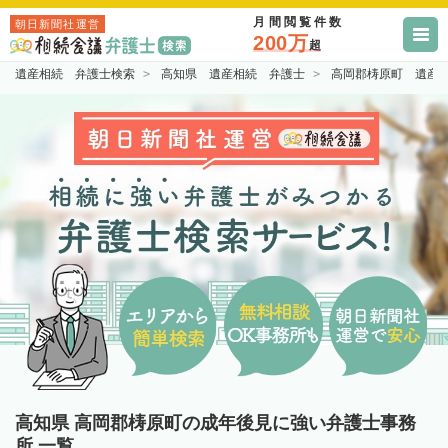
月間閲覧件数
朝日新聞社運営
200万
超
遺産相続 弁護士検索
高知県 遺産相続 弁護士
高岡郡梼原町 遺産
高知県 高岡郡梼原町の成年後見に強い弁護士事務
所 一覧