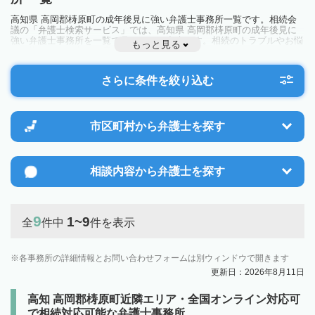
高知県 高岡郡梼原町の成年後見に強い弁護士事務所一覧です。相続会
議の「弁護士検索サービス」では、高知県 高岡郡梼原町の成年後見に
強い弁護士事務所を一覧で見ることが出来ます。相続のトラブルやお悩
もっと見る
みを抱えている方は一度近隣の弁護士に相談してみましょう。
さらに条件を絞り込む
市区町村から
弁護士を探す
相談内容から
弁護士を探す
9
1~9
全
件中
件を表示
各事務所の詳細情報とお問い合わせフォームは別ウィンドウで開きます
更新日：2026年8月11日
高知 高岡郡梼原町近隣エリア・全国オンライン対応可
で相続対応可能な弁護士事務所