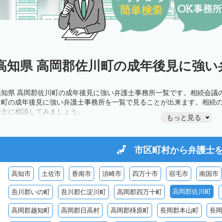
高知県 高岡郡佐川町の成年後見に強い
高知県 高岡郡佐川町の成年後見に強い弁護士事務所一覧です。相続会議
川町の成年後見に強い弁護士事務所を一覧で見ることが出来ます。相続
護士に相談してみましょう。
もっと見る
市区町村から
弁護士
高知市
土佐市
香南市
須崎市
四万十市
宿毛市
南国市
高岡郡佐川町
吾川郡いの町
吾川郡仁淀川町
高岡郡四万十町
高岡郡越知町
高岡郡日高村
高岡郡梼原町
長岡郡本山町
長