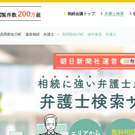
200
相続会議トップ
弁護士検索
閲覧件数
万
超
高岡郡佐川町 遺産相続 弁護士
高岡郡佐川町 成年後見 弁護士