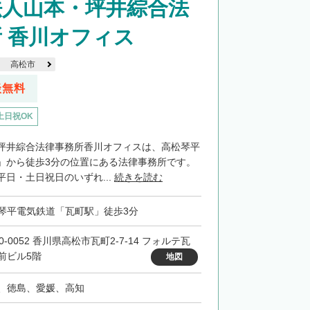
法人山本・坪井綜合法
 香川オフィス
高松市
談無料
土日祝OK
坪井綜合法律事務所香川オフィスは、高松琴平
」から徒歩3分の位置にある法律事務所です。
日・土日祝日のいずれ...
続きを読む
琴平電気鉄道「瓦町駅」徒歩3分
0-0052 香川県高松市瓦町2-7-14 フォルテ瓦
前ビル5階
地図
、徳島、愛媛、高知