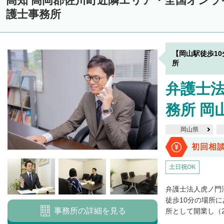
高知 高岡郡佐川町近隣エリア・全国オン
護士事務所
【岡山駅徒歩1
所
弁護士
務所 岡
岡山県
初回相
土日祝OK
弁護士法人虎ノ門
徒歩10分の場所に
事務所の詳細を見る
所として開業し（20