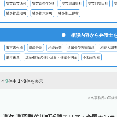
安芸郡芸西村
安芸郡奈半利町
安芸郡田野町
安芸郡安田町
幡多郡黒潮町
幡多郡大月町
幡多郡三原村
相談内容から
弁護士
遺言書作成
遺産分割
相続放棄
遺留分侵害額請求
相続人調
成年後見
遺産/財産の使い込み・使途不明金
不動産相続
9
1~9
全
件中
件を表示
各事務所の詳細