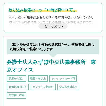
絞り込み検索のコツ「19時以降TEL可」
日中、様々な用事があると相談する時間を取りづらいですが、
19時以降も相談に対応してくれる事務所が多数ありますので、
もっと見る
遅い時間の相談が増えそうな場合はそのような事務所に絞り込
んで検索してみましょう。
19時以降TEL可の条件
を加えて再検索
【四ツ谷駅徒歩1分】複数の選択肢から、依頼者様に適し
た解決策をご提案いたします
弁護士法人みずほ中央法律事務所 東
京オフィス
役所から近い
職歴20年以上
クレジットカード可
19時以降TEL可
オンライン相談可
全国出張対応可
司法書士在籍