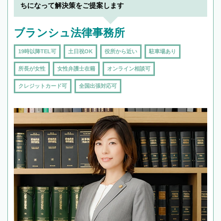
ちになって解決策をご提案します
ブランシュ法律事務所
19時以降TEL可
土日祝OK
役所から近い
駐車場あり
所長が女性
女性弁護士在籍
オンライン相談可
クレジットカード可
全国出張対応可