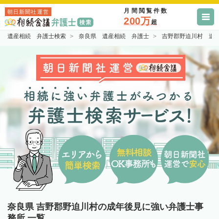
月間閲覧件数
朝日新聞社運営
200万
超
遺産相続 弁護士検索
奈良県 遺産相続 弁護士
吉野郡野迫川村 遺
奈良県 吉野郡野迫川村の成年後見に強い弁護士事
務所 一覧