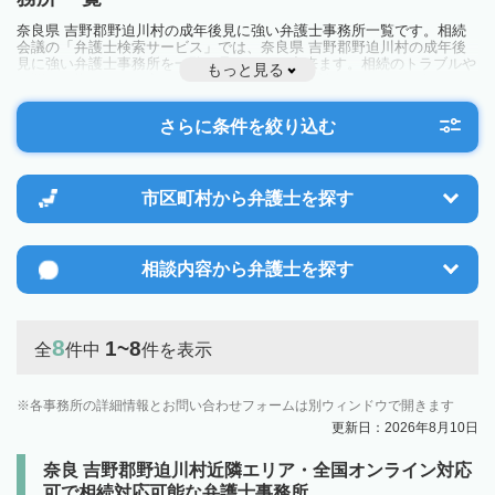
奈良県 吉野郡野迫川村の成年後見に強い弁護士事務所一覧です。相続
会議の「弁護士検索サービス」では、奈良県 吉野郡野迫川村の成年後
見に強い弁護士事務所を一覧で見ることが出来ます。相続のトラブルや
もっと見る
お悩みを抱えている方は一度近隣の弁護士に相談してみましょう。
さらに条件を絞り込む
市区町村から
弁護士を探す
相談内容から
弁護士を探す
8
1~8
全
件中
件を表示
各事務所の詳細情報とお問い合わせフォームは別ウィンドウで開きます
更新日：2026年8月10日
奈良 吉野郡野迫川村近隣エリア・全国オンライン対応
可で相続対応可能な弁護士事務所