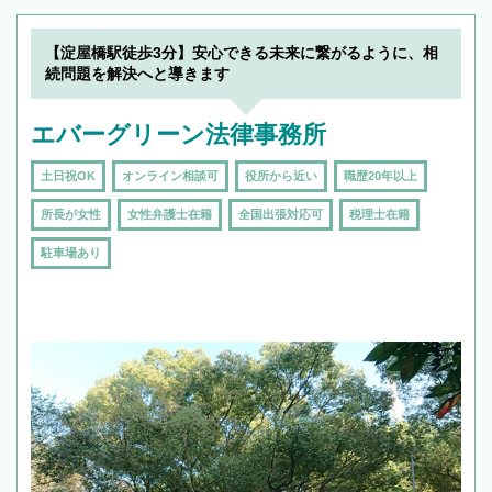
【淀屋橋駅徒歩3分】安心できる未来に繋がるように、相
続問題を解決へと導きます
エバーグリーン法律事務所
土日祝OK
オンライン相談可
役所から近い
職歴20年以上
所長が女性
女性弁護士在籍
全国出張対応可
税理士在籍
駐車場あり