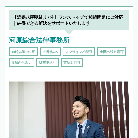
解決のみならず相続をトータルで任せることが
できます。また、相続は感情がからむ分野なの
でフィーリングも重要です。実際に電話や面談
【近鉄八尾駅徒歩7分】ワンストップで相続問題にご対応
で複数の弁護士と会話をしてウマが合う方に依
｜納得できる解決をサポートいたします
頼をするのがおすすめです。
河原綜合法律事務所
19時以降TEL可
土日祝OK
オンライン相談可
全国出張対応可
役所から近い
駐車場あり
英語対応可