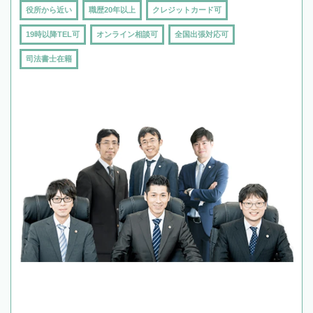
役所から近い
職歴20年以上
クレジットカード可
19時以降TEL可
オンライン相談可
全国出張対応可
司法書士在籍