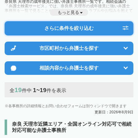
奈良県 天理市の成年後見に強い弁護士事務所一覧です。相続会議の
「弁護士検索サービス」では、奈良県 天理市の成年後見に強い弁護士
事務所を一覧で見ることが出来ます。相続のトラブルやお悩みを抱えて
もっと見る
いる方は一度近隣の弁護士に相談してみましょう。
さらに条件を絞り込む
市区町村から
弁護士を探す
相談内容から
弁護士を探す
19
1~19
全
件中
件を表示
各事務所の詳細情報とお問い合わせフォームは別ウィンドウで開きます
更新日：2026年8月9日
奈良 天理市近隣エリア・全国オンライン対応可で相続
対応可能な弁護士事務所