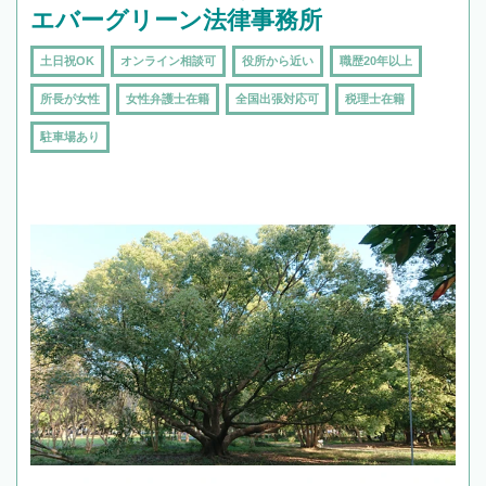
エバーグリーン法律事務所
土日祝OK
オンライン相談可
役所から近い
職歴20年以上
所長が女性
女性弁護士在籍
全国出張対応可
税理士在籍
駐車場あり