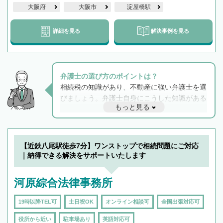
大阪府
大阪市
淀屋橋駅
詳細を見る
解決事例を見る
弁護士の選び方のポイントは？
相続税の知識があり、不動産に強い弁護士を選
びましょう。弁護士自身にこうした知識がある
もっと見る
と他士業との連携もスムーズに進み、トラブル
解決のみならず相続をトータルで任せることが
できます。また、相続は感情がからむ分野なの
でフィーリングも重要です。実際に電話や面談
【近鉄八尾駅徒歩7分】ワンストップで相続問題にご対応
で複数の弁護士と会話をしてウマが合う方に依
｜納得できる解決をサポートいたします
頼をするのがおすすめです。
河原綜合法律事務所
19時以降TEL可
土日祝OK
オンライン相談可
全国出張対応可
役所から近い
駐車場あり
英語対応可