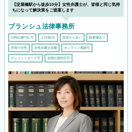
【淀屋橋駅から徒歩10分】女性弁護士が、皆様と同じ気持
ちになって解決策をご提案します
ブランシュ法律事務所
19時以降TEL可
土日祝OK
役所から近い
駐車場あり
所長が女性
女性弁護士在籍
オンライン相談可
クレジットカード可
全国出張対応可