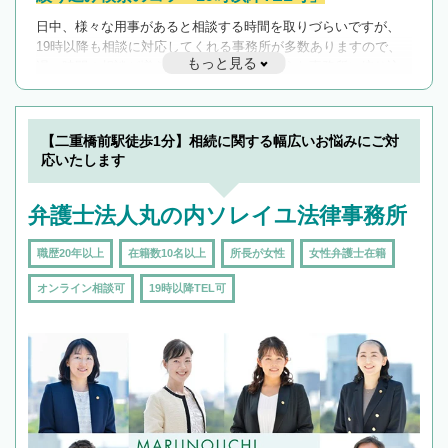
日中、様々な用事があると相談する時間を取りづらいですが、
19時以降も相談に対応してくれる事務所が多数ありますので、
もっと見る
遅い時間の相談が増えそうな場合はそのような事務所に絞り込
んで検索してみましょう。
19時以降TEL可の条件
を加えて再検索
【二重橋前駅徒歩1分】相続に関する幅広いお悩みにご対
応いたします
弁護士法人丸の内ソレイユ法律事務所
職歴20年以上
在籍数10名以上
所長が女性
女性弁護士在籍
オンライン相談可
19時以降TEL可