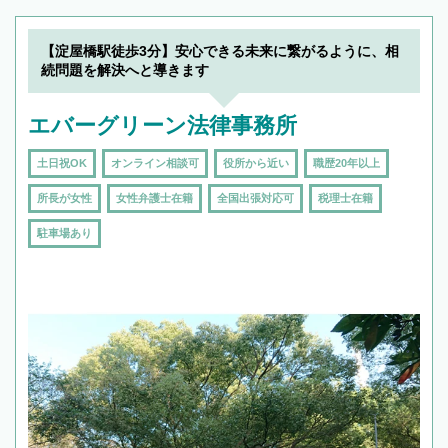
【淀屋橋駅徒歩3分】安心できる未来に繋がるように、相
続問題を解決へと導きます
エバーグリーン法律事務所
土日祝OK
オンライン相談可
役所から近い
職歴20年以上
所長が女性
女性弁護士在籍
全国出張対応可
税理士在籍
駐車場あり