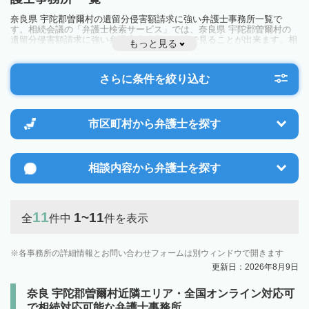
奈良県 宇陀郡曽爾村の遺留分侵害額請求に強い弁護士事務所一覧で
す。相続会議の「弁護士検索サービス」では、奈良県 宇陀郡曽爾村の
遺留分侵害額請求に強い弁護士事務所を一覧で見ることが出来ます。相
もっと見る
続のトラブルやお悩みを抱えている方は一度近隣の弁護士に相談してみ
ましょう。
さらに条件を絞り込む
市区町村から
弁護士を探す
相談内容から
弁護士を探す
11
1~11
全
件中
件を表示
各事務所の詳細情報とお問い合わせフォームは別ウィンドウで開きます
更新日：2026年8月9日
奈良 宇陀郡曽爾村近隣エリア・全国オンライン対応可
で相続対応可能な弁護士事務所