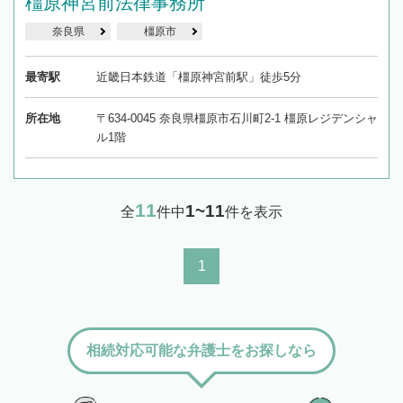
橿原神宮前法律事務所
奈良県
橿原市
最寄駅
近畿日本鉄道「橿原神宮前駅」徒歩5分
所在地
〒634-0045 奈良県橿原市石川町2-1 橿原レジデンシャ
ル1階
11
1~11
全
件中
件を表示
1
相続対応可能な弁護士をお探しなら