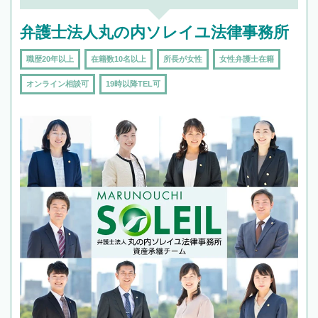
弁護士法人丸の内ソレイユ法律事務所
職歴20年以上
在籍数10名以上
所長が女性
女性弁護士在籍
オンライン相談可
19時以降TEL可