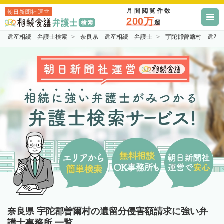
月間閲覧件数
朝日新聞社運営
200万
超
遺産相続 弁護士検索
奈良県 遺産相続 弁護士
宇陀郡曽爾村 遺産
奈良県 宇陀郡曽爾村の遺留分侵害額請求に強い弁
護士事務所 一覧