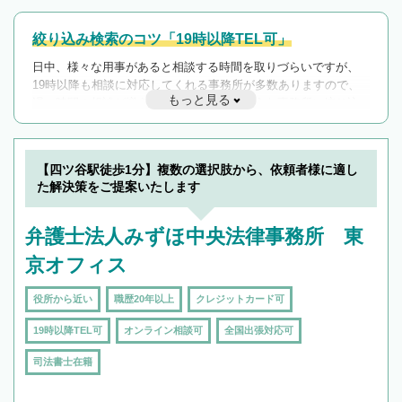
絞り込み検索のコツ「19時以降TEL可」
日中、様々な用事があると相談する時間を取りづらいですが、
19時以降も相談に対応してくれる事務所が多数ありますので、
もっと見る
遅い時間の相談が増えそうな場合はそのような事務所に絞り込
んで検索してみましょう。
19時以降TEL可の条件
を加えて再検索
【四ツ谷駅徒歩1分】複数の選択肢から、依頼者様に適し
た解決策をご提案いたします
弁護士法人みずほ中央法律事務所 東
京オフィス
役所から近い
職歴20年以上
クレジットカード可
19時以降TEL可
オンライン相談可
全国出張対応可
司法書士在籍