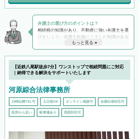
弁護士の選び方のポイントは？
相続税の知識があり、不動産に強い弁護士を選
びましょう。弁護士自身にこうした知識がある
もっと見る
と他士業との連携もスムーズに進み、トラブル
解決のみならず相続をトータルで任せることが
できます。また、相続は感情がからむ分野なの
でフィーリングも重要です。実際に電話や面談
【近鉄八尾駅徒歩7分】ワンストップで相続問題にご対応
で複数の弁護士と会話をしてウマが合う方に依
｜納得できる解決をサポートいたします
頼をするのがおすすめです。
河原綜合法律事務所
19時以降TEL可
土日祝OK
オンライン相談可
全国出張対応可
役所から近い
駐車場あり
英語対応可