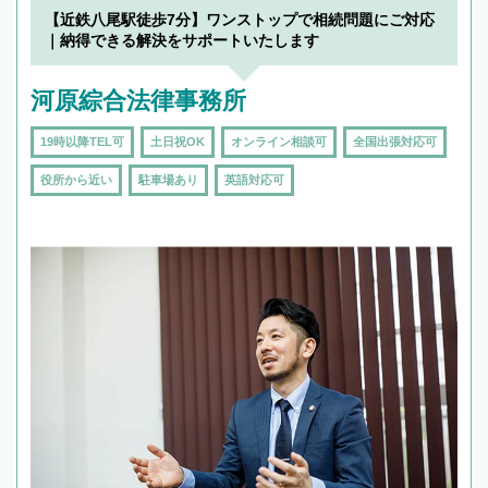
でフィーリングも重要です。実際に電話や面談
【近鉄八尾駅徒歩7分】ワンストップで相続問題にご対応
で複数の弁護士と会話をしてウマが合う方に依
｜納得できる解決をサポートいたします
頼をするのがおすすめです。
河原綜合法律事務所
19時以降TEL可
土日祝OK
オンライン相談可
全国出張対応可
役所から近い
駐車場あり
英語対応可