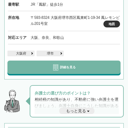
最寄駅
JR「鳳駅」徒歩1分
所在地
〒593-8324 大阪府堺市西区鳳東町1-19-34 鳳レモンビ
ル201号室
地図
対応エリア
大阪、奈良、和歌山
大阪府
堺市
詳細を見る
弁護士の選び方のポイントは？
相続税の知識があり、不動産に強い弁護士を選
びましょう。弁護士自身にこうした知識がある
もっと見る
と他士業との連携もスムーズに進み、トラブル
解決のみならず相続をトータルで任せることが
できます。また、相続は感情がからむ分野なの