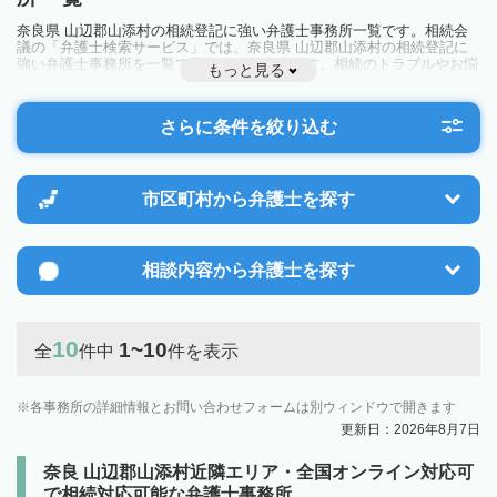
奈良県 山辺郡山添村の相続登記に強い弁護士事務所一覧です。相続会
議の「弁護士検索サービス」では、奈良県 山辺郡山添村の相続登記に
強い弁護士事務所を一覧で見ることが出来ます。相続のトラブルやお悩
もっと見る
みを抱えている方は一度近隣の弁護士に相談してみましょう。
さらに条件を絞り込む
市区町村から
弁護士を探す
相談内容から
弁護士を探す
10
1~10
全
件中
件を表示
各事務所の詳細情報とお問い合わせフォームは別ウィンドウで開きます
更新日：2026年8月7日
奈良 山辺郡山添村近隣エリア・全国オンライン対応可
で相続対応可能な弁護士事務所