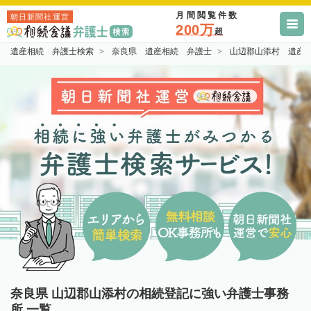
月間閲覧件数
朝日新聞社運営
200万
超
遺産相続 弁護士検索
奈良県 遺産相続 弁護士
山辺郡山添村 遺産
奈良県 山辺郡山添村の相続登記に強い弁護士事務
所 一覧