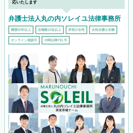
応いたします
弁護士法人丸の内ソレイユ法律事務所
職歴20年以上
在籍数10名以上
所長が女性
女性弁護士在籍
オンライン相談可
19時以降TEL可