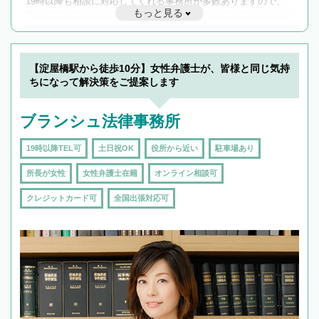
19時以降も相談に対応してくれる事務所が多数ありますので、
もっと見る
遅い時間の相談が増えそうな場合はそのような事務所に絞り込
んで検索してみましょう。
19時以降TEL可の条件
を加えて再検索
【淀屋橋駅から徒歩10分】女性弁護士が、皆様と同じ気持
ちになって解決策をご提案します
ブランシュ法律事務所
19時以降TEL可
土日祝OK
役所から近い
駐車場あり
所長が女性
女性弁護士在籍
オンライン相談可
クレジットカード可
全国出張対応可