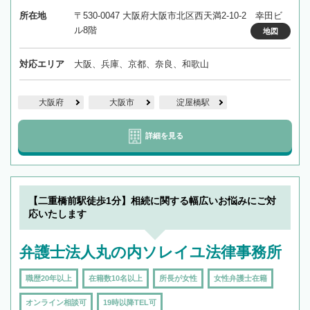
所在地
〒530-0047 大阪府大阪市北区西天満2-10-2 幸田ビ
ル8階
地図
対応エリア
大阪、兵庫、京都、奈良、和歌山
大阪府
大阪市
淀屋橋駅
詳細を見る
【二重橋前駅徒歩1分】相続に関する幅広いお悩みにご対
応いたします
弁護士法人丸の内ソレイユ法律事務所
職歴20年以上
在籍数10名以上
所長が女性
女性弁護士在籍
オンライン相談可
19時以降TEL可