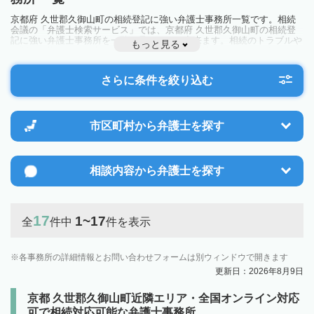
京都府 久世郡久御山町の相続登記に強い弁護士事務所一覧です。相続
会議の「弁護士検索サービス」では、京都府 久世郡久御山町の相続登
記に強い弁護士事務所を一覧で見ることが出来ます。相続のトラブルや
もっと見る
お悩みを抱えている方は一度近隣の弁護士に相談してみましょう。
さらに条件を絞り込む
市区町村から
弁護士を探す
相談内容から
弁護士を探す
17
1~17
全
件中
件を表示
各事務所の詳細情報とお問い合わせフォームは別ウィンドウで開きます
更新日：2026年8月9日
京都 久世郡久御山町近隣エリア・全国オンライン対応
可で相続対応可能な弁護士事務所