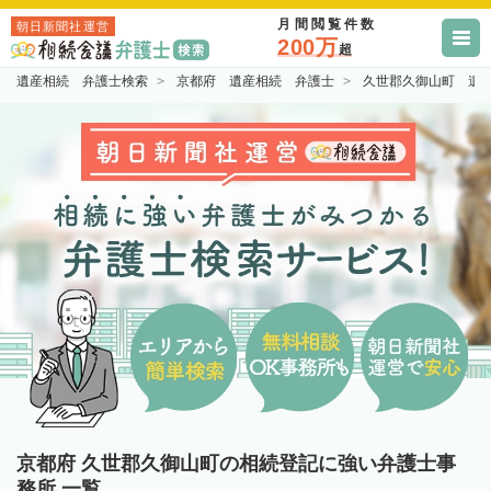
月間閲覧件数
朝日新聞社運営
200万
超
遺産相続 弁護士検索
京都府 遺産相続 弁護士
久世郡久御山町 遺
京都府 久世郡久御山町の相続登記に強い弁護士事
務所 一覧