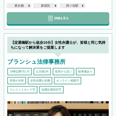
東京都
新宿区
四ツ谷駅
詳細を見る
【淀屋橋駅から徒歩10分】女性弁護士が、皆様と同じ気持
ちになって解決策をご提案します
ブランシュ法律事務所
19時以降TEL可
土日祝OK
役所から近い
駐車場あり
所長が女性
女性弁護士在籍
オンライン相談可
クレジットカード可
全国出張対応可