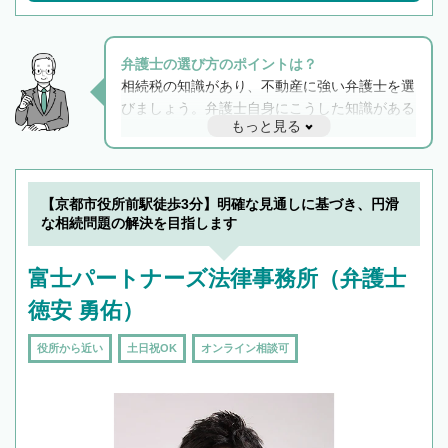
弁護士の選び方のポイントは？
相続税の知識があり、不動産に強い弁護士を選
びましょう。弁護士自身にこうした知識がある
もっと見る
と他士業との連携もスムーズに進み、トラブル
解決のみならず相続をトータルで任せることが
できます。また、相続は感情がからむ分野なの
でフィーリングも重要です。実際に電話や面談
【京都市役所前駅徒歩3分】明確な見通しに基づき、円滑
で複数の弁護士と会話をしてウマが合う方に依
な相続問題の解決を目指します
頼をするのがおすすめです。
富士パートナーズ法律事務所（弁護士
徳安 勇佑）
役所から近い
土日祝OK
オンライン相談可