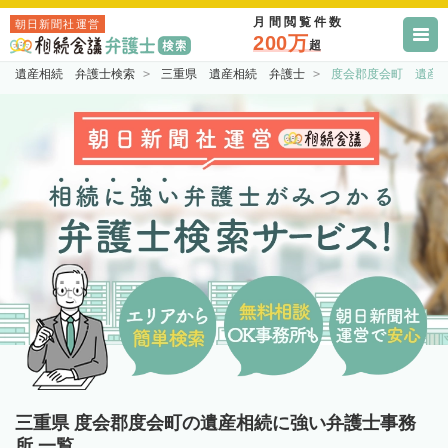
月間閲覧件数
朝日新聞社運営
200万
超
遺産相続 弁護士検索
三重県 遺産相続 弁護士
度会郡度会町 遺産
三重県 度会郡度会町の遺産相続に強い弁護士事務
所 一覧