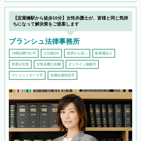
【淀屋橋駅から徒歩10分】女性弁護士が、皆様と同じ気持
ちになって解決策をご提案します
ブランシュ法律事務所
19時以降TEL可
土日祝OK
役所から近い
駐車場あり
所長が女性
女性弁護士在籍
オンライン相談可
クレジットカード可
全国出張対応可