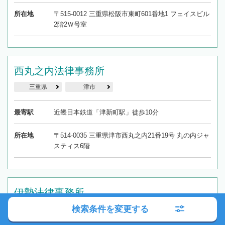
所在地
〒515-0012 三重県松阪市東町601番地1 フェイスビル
2階2Ｗ号室
西丸之内法律事務所
三重県
津市
最寄駅
近畿日本鉄道「津新町駅」徒歩10分
所在地
〒514-0035 三重県津市西丸之内21番19号 丸の内ジャ
スティス6階
伊勢法律事務所
検索条件を変更する
三重県
伊勢市