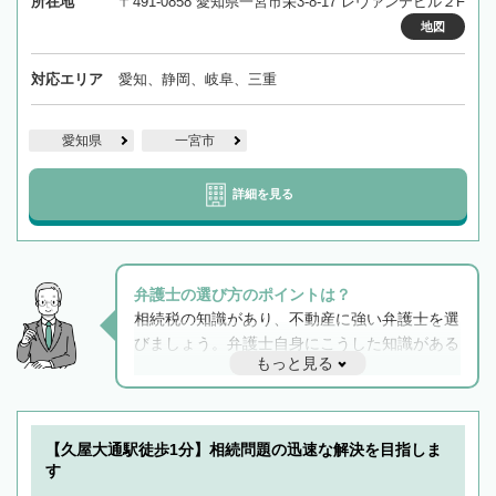
所在地
〒491-0858 愛知県一宮市栄3-8-17 レヴァンテビル２F
地図
対応エリア
愛知、静岡、岐阜、三重
愛知県
一宮市
詳細を見る
弁護士の選び方のポイントは？
相続税の知識があり、不動産に強い弁護士を選
びましょう。弁護士自身にこうした知識がある
もっと見る
と他士業との連携もスムーズに進み、トラブル
解決のみならず相続をトータルで任せることが
できます。また、相続は感情がからむ分野なの
でフィーリングも重要です。実際に電話や面談
【久屋大通駅徒歩1分】相続問題の迅速な解決を目指しま
で複数の弁護士と会話をしてウマが合う方に依
す
頼をするのがおすすめです。