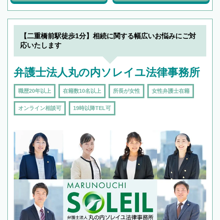
【二重橋前駅徒歩1分】相続に関する幅広いお悩みにご対
応いたします
弁護士法人丸の内ソレイユ法律事務所
職歴20年以上
在籍数10名以上
所長が女性
女性弁護士在籍
オンライン相談可
19時以降TEL可