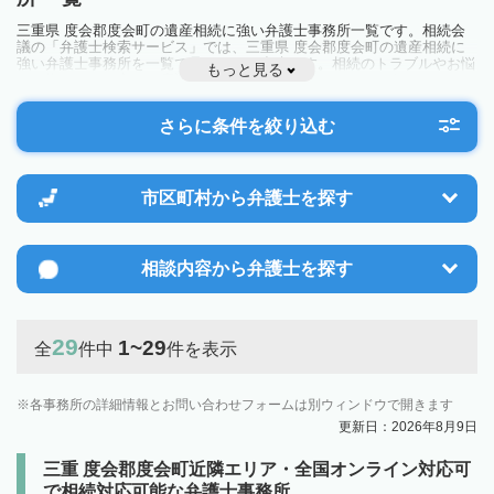
三重県 度会郡度会町の遺産相続に強い弁護士事務所一覧です。相続会
議の「弁護士検索サービス」では、三重県 度会郡度会町の遺産相続に
強い弁護士事務所を一覧で見ることが出来ます。相続のトラブルやお悩
もっと見る
みを抱えている方は一度近隣の弁護士に相談してみましょう。
さらに条件を絞り込む
市区町村から
弁護士を探す
相談内容から
弁護士を探す
29
1~29
全
件中
件を表示
各事務所の詳細情報とお問い合わせフォームは別ウィンドウで開きます
更新日：2026年8月9日
三重 度会郡度会町近隣エリア・全国オンライン対応可
で相続対応可能な弁護士事務所