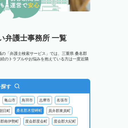
い弁護士事務所 一覧
議の「弁護士検索サービス」では、三重県 桑名郡
相続のトラブルやお悩みを抱えている方は一度近隣
を探す
亀山市
鳥羽市
志摩市
名張市
桑名郡木曽岬町
朝日町
員弁郡東員町
会郡南伊勢町
度会郡度会町
度会郡大紀町