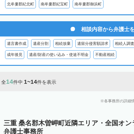
北牟婁郡紀北町
南牟婁郡紀宝町
南牟婁郡御浜町
相談内容から
弁護士
遺言書作成
遺産分割
相続放棄
遺留分侵害額請求
相続人調
成年後見
遺産/財産の使い込み・使途不明金
不動産相続
14
1~14
全
件中
件を表示
各事務所の詳細
三重 桑名郡木曽岬町近隣エリア・全国オ
弁護士事務所