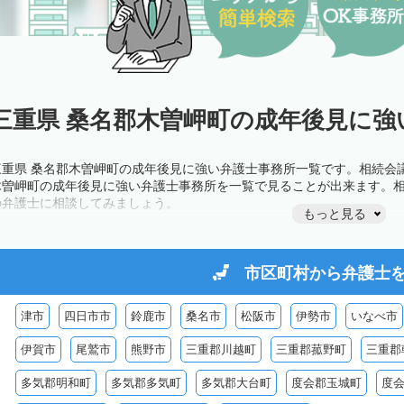
三重県 桑名郡木曽岬町の成年後見に強
三重県 桑名郡木曽岬町の成年後見に強い弁護士事務所一覧です。相続会
木曽岬町の成年後見に強い弁護士事務所を一覧で見ることが出来ます。
の弁護士に相談してみましょう。
もっと見る
市区町村から
弁護士
津市
四日市市
鈴鹿市
桑名市
松阪市
伊勢市
いなべ市
伊賀市
尾鷲市
熊野市
三重郡川越町
三重郡菰野町
三重郡
多気郡明和町
多気郡多気町
多気郡大台町
度会郡玉城町
度