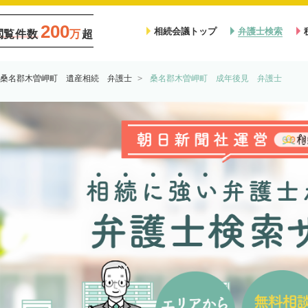
200
相続会議トップ
弁護士検索
閲覧件数
万
超
桑名郡木曽岬町 遺産相続 弁護士
桑名郡木曽岬町 成年後見 弁護士