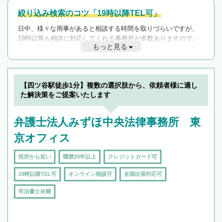
絞り込み検索のコツ「19時以降TEL可」
日中、様々な用事があると相談する時間を取りづらいですが、
19時以降も相談に対応してくれる事務所が多数ありますので、
もっと見る
遅い時間の相談が増えそうな場合はそのような事務所に絞り込
んで検索してみましょう。
19時以降TEL可の条件
を加えて再検索
【四ツ谷駅徒歩1分】複数の選択肢から、依頼者様に適し
た解決策をご提案いたします
弁護士法人みずほ中央法律事務所 東
京オフィス
役所から近い
職歴20年以上
クレジットカード可
19時以降TEL可
オンライン相談可
全国出張対応可
司法書士在籍