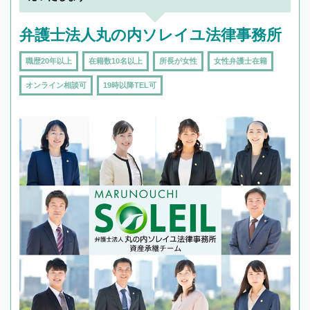
弁護士法人丸の内ソレイユ法律事務所
職歴20年以上
在籍数10名以上
所長が女性
女性弁護士在籍
オンライン相談可
19時以降TEL可