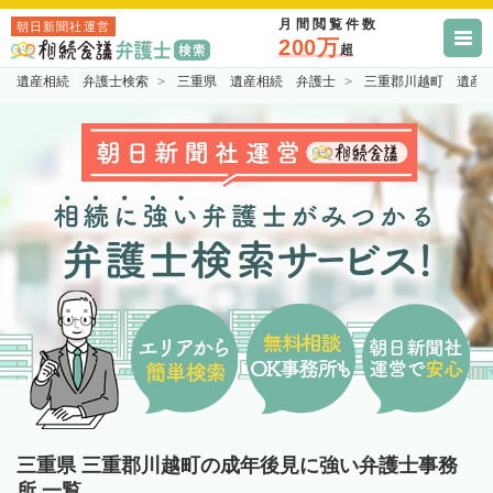
月間閲覧件数
朝日新聞社運営
200万
超
遺産相続 弁護士検索
三重県 遺産相続 弁護士
三重郡川越町 遺産
三重県 三重郡川越町の成年後見に強い弁護士事務
所 一覧