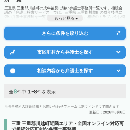
三重県 三重郡川越町の成年後見に強い弁護士事務所一覧です。相続会
議の「弁護士検索サービス」では、三重県 三重郡川越町の成年後見に
強い弁護士事務所を一覧で見ることが出来ます。相続のトラブルやお悩
もっと見る
みを抱えている方は一度近隣の弁護士に相談してみましょう。
さらに条件を絞り込む
市区町村から
弁護士を探す
相談内容から
弁護士を探す
8
1~8
全
件中
件を表示
各事務所の詳細情報とお問い合わせフォームは別ウィンドウで開きます
更新日：2026年8月6日
三重 三重郡川越町近隣エリア・全国オンライン対応可
で相続対応可能な弁護士事務所