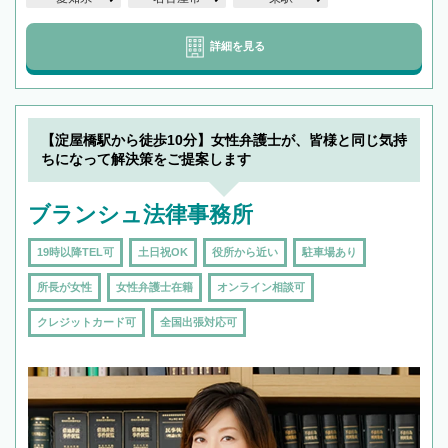
詳細を見る
【淀屋橋駅から徒歩10分】女性弁護士が、皆様と同じ気持
ちになって解決策をご提案します
ブランシュ法律事務所
19時以降TEL可
土日祝OK
役所から近い
駐車場あり
所長が女性
女性弁護士在籍
オンライン相談可
クレジットカード可
全国出張対応可