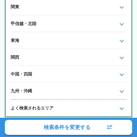
関東
甲信越・北陸
東海
関西
中国・四国
九州・沖縄
よく検索されるエリア
「相続会議弁護士検索サービス」に関する ご利用上の注意
をご
検索条件を変更する
確認下さい