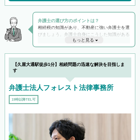
弁護士の選び方のポイントは？
相続税の知識があり、不動産に強い弁護士を選
びましょう。弁護士自身にこうした知識がある
もっと見る
と他士業との連携もスムーズに進み、トラブル
解決のみならず相続をトータルで任せることが
できます。また、相続は感情がからむ分野なの
でフィーリングも重要です。実際に電話や面談
【久屋大通駅徒歩1分】相続問題の迅速な解決を目指しま
で複数の弁護士と会話をしてウマが合う方に依
す
頼をするのがおすすめです。
弁護士法人フォレスト法律事務所
19時以降TEL可