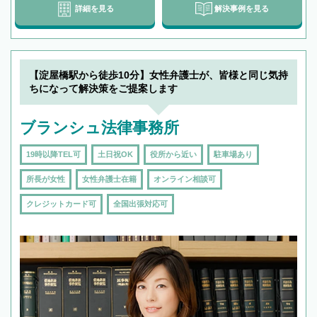
詳細を見る
解決事例を見る
【淀屋橋駅から徒歩10分】女性弁護士が、皆様と同じ気持
ちになって解決策をご提案します
ブランシュ法律事務所
19時以降TEL可
土日祝OK
役所から近い
駐車場あり
所長が女性
女性弁護士在籍
オンライン相談可
クレジットカード可
全国出張対応可