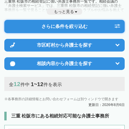
三重県 松阪市の相続登記に強い弁護士事務所一覧です。相続会議の
「弁護士検索サービス」では、三重県 松阪市の相続登記に強い弁護士
事務所を一覧で見ることが出来ます。相続のトラブルやお悩みを抱えて
もっと見る
いる方は一度近隣の弁護士に相談してみましょう。
さらに条件を絞り込む
市区町村から
弁護士を探す
相談内容から
弁護士を探す
12
1~12
全
件中
件を表示
各事務所の詳細情報とお問い合わせフォームは別ウィンドウで開きます
更新日：2026年8月6日
三重 松阪市にある相続対応可能な弁護士事務所