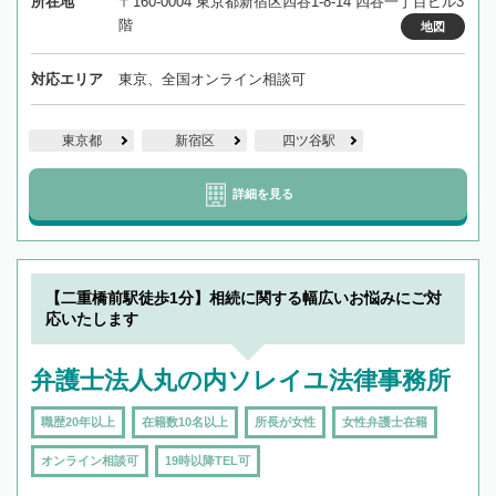
所在地
〒160-0004 東京都新宿区四谷1-8-14 四谷一丁目ビル3
階
地図
対応エリア
東京、全国オンライン相談可
東京都
新宿区
四ツ谷駅
詳細を見る
【二重橋前駅徒歩1分】相続に関する幅広いお悩みにご対
応いたします
弁護士法人丸の内ソレイユ法律事務所
職歴20年以上
在籍数10名以上
所長が女性
女性弁護士在籍
オンライン相談可
19時以降TEL可