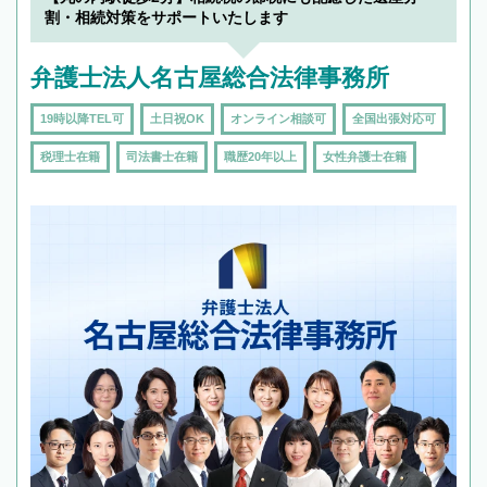
割・相続対策をサポートいたします
弁護士法人名古屋総合法律事務所
19時以降TEL可
土日祝OK
オンライン相談可
全国出張対応可
税理士在籍
司法書士在籍
職歴20年以上
女性弁護士在籍