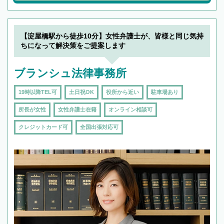
【淀屋橋駅から徒歩10分】女性弁護士が、皆様と同じ気持
ちになって解決策をご提案します
ブランシュ法律事務所
19時以降TEL可
土日祝OK
役所から近い
駐車場あり
所長が女性
女性弁護士在籍
オンライン相談可
クレジットカード可
全国出張対応可