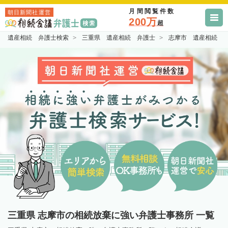
月間閲覧件数
朝日新聞社運営
200万
超
遺産相続 弁護士検索
三重県 遺産相続 弁護士
志摩市 遺産相続 
三重県 志摩市の相続放棄に強い弁護士事務所 一覧