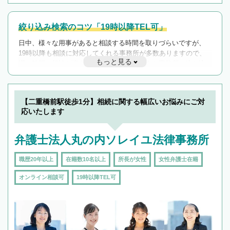
絞り込み検索のコツ「19時以降TEL可」
日中、様々な用事があると相談する時間を取りづらいですが、
19時以降も相談に対応してくれる事務所が多数ありますので、
もっと見る
遅い時間の相談が増えそうな場合はそのような事務所に絞り込
んで検索してみましょう。
19時以降TEL可の条件
を加えて再検索
【二重橋前駅徒歩1分】相続に関する幅広いお悩みにご対
応いたします
弁護士法人丸の内ソレイユ法律事務所
職歴20年以上
在籍数10名以上
所長が女性
女性弁護士在籍
オンライン相談可
19時以降TEL可