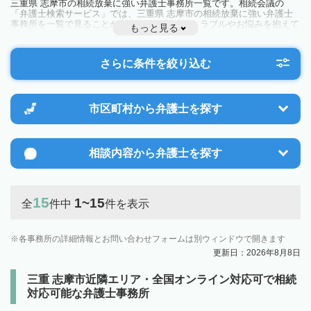
三重県 志摩市の相続放棄に強い弁護士事務所一覧です。相続会議の
「弁護士検索サービス」では、三重県 志摩市の相続放棄に強い弁護士
事務所を一覧で見ることが出来ます。相続のトラブルやお悩みを抱えて
もっと見る
いる方は一度近隣の弁護士に相談してみましょう。
さらに条件を絞り込む
市区町村から
弁護士を探す
相談内容から
弁護士を探す
15
1~15
全
件中
件を表示
各事務所の詳細情報とお問い合わせフォームは別ウィンドウで開きます
更新日：2026年8月8日
三重 志摩市近隣エリア・全国オンライン対応可で相続
対応可能な弁護士事務所