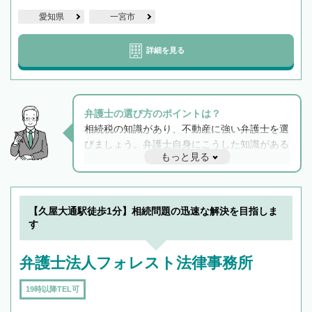
愛知県
一宮市
詳細を見る
弁護士の選び方のポイントは？
相続税の知識があり、不動産に強い弁護士を選
びましょう。弁護士自身にこうした知識がある
もっと見る
と他士業との連携もスムーズに進み、トラブル
解決のみならず相続をトータルで任せることが
できます。また、相続は感情がからむ分野なの
でフィーリングも重要です。実際に電話や面談
【久屋大通駅徒歩1分】相続問題の迅速な解決を目指しま
で複数の弁護士と会話をしてウマが合う方に依
す
頼をするのがおすすめです。
弁護士法人フォレスト法律事務所
19時以降TEL可