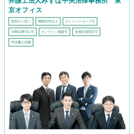
弁護士法人みずほ中央法律事務所 東
京オフィス
役所から近い
職歴20年以上
クレジットカード可
19時以降TEL可
オンライン相談可
全国出張対応可
司法書士在籍