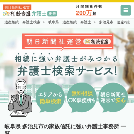
月間閲覧件数
朝日新聞社運営
200万
超
遺産相続 弁護士検索
岐阜県 遺産相続 弁護士
多治見市 遺産相続
岐阜県 多治見市の家族信託に強い弁護士事務所 一
覧