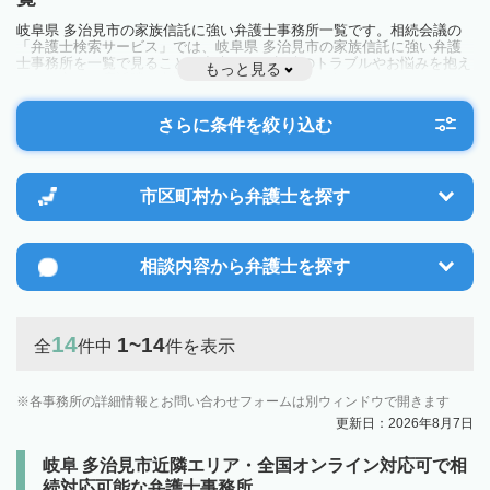
岐阜県 多治見市の家族信託に強い弁護士事務所一覧です。相続会議の
「弁護士検索サービス」では、岐阜県 多治見市の家族信託に強い弁護
士事務所を一覧で見ることが出来ます。相続のトラブルやお悩みを抱え
もっと見る
ている方は一度近隣の弁護士に相談してみましょう。
さらに条件を絞り込む
市区町村から
弁護士を探す
相談内容から
弁護士を探す
14
1~14
全
件中
件を表示
各事務所の詳細情報とお問い合わせフォームは別ウィンドウで開きます
更新日：2026年8月7日
岐阜 多治見市近隣エリア・全国オンライン対応可で相
続対応可能な弁護士事務所