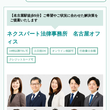
解決のみならず相続をトータルで任せることが
できます。また、相続は感情がからむ分野なの
でフィーリングも重要です。実際に電話や面談
【名古屋駅徒歩5分】ご希望やご状況に合わせた解決策を
で複数の弁護士と会話をしてウマが合う方に依
ご提案いたします
頼をするのがおすすめです。
ネクスパート法律事務所 名古屋オフ
ィス
19時以降TEL可
土日祝OK
オンライン相談可
行政書士在籍
クレジットカード可