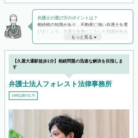
弁護士の選び方のポイントは？
相続税の知識があり、不動産に強い弁護士を選
びましょう。弁護士自身にこうした知識がある
もっと見る
と他士業との連携もスムーズに進み、トラブル
解決のみならず相続をトータルで任せることが
できます。また、相続は感情がからむ分野なの
でフィーリングも重要です。実際に電話や面談
【久屋大通駅徒歩1分】相続問題の迅速な解決を目指しま
で複数の弁護士と会話をしてウマが合う方に依
す
頼をするのがおすすめです。
弁護士法人フォレスト法律事務所
19時以降TEL可