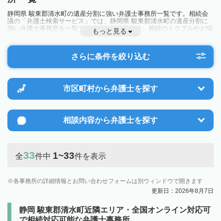
静岡県 駿東郡清水町の遺産分割に強い弁護士事務所一覧です。相続会
議の「弁護士検索サービス」では、静岡県 駿東郡清水町の遺産分割に
強い弁護士事務所を一覧で見ることが出来ます。相続のトラブルやお悩
もっと見る
みを抱えている方は一度近隣の弁護士に相談してみましょう。
さらに条件を絞り込む
市区町村から
弁護士を探す
相談内容から
弁護士を探す
33
1~33
全
件中
件を表示
各事務所の詳細情報とお問い合わせフォームは別ウィンドウで開きます
更新日：2026年8月7日
静岡 駿東郡清水町近隣エリア・全国オンライン対応可
で相続対応可能な弁護士事務所