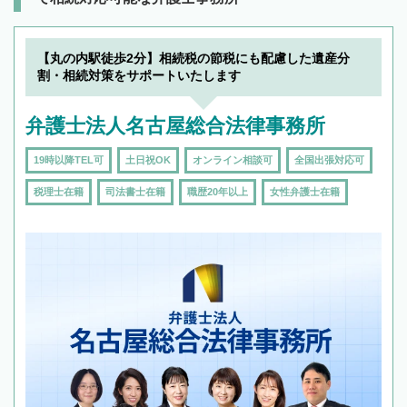
【丸の内駅徒歩2分】相続税の節税にも配慮した遺産分
割・相続対策をサポートいたします
弁護士法人名古屋総合法律事務所
19時以降TEL可
土日祝OK
オンライン相談可
全国出張対応可
税理士在籍
司法書士在籍
職歴20年以上
女性弁護士在籍