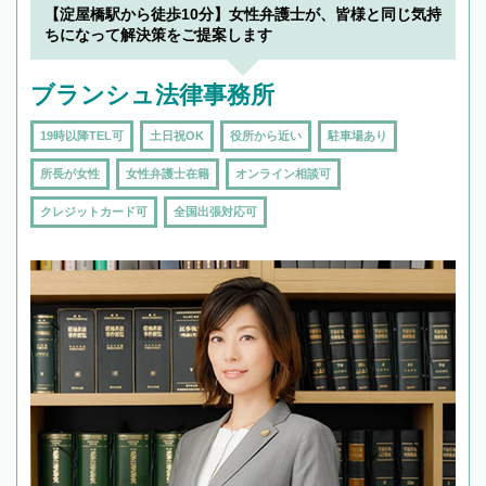
【淀屋橋駅から徒歩10分】女性弁護士が、皆様と同じ気持
ちになって解決策をご提案します
ブランシュ法律事務所
19時以降TEL可
土日祝OK
役所から近い
駐車場あり
所長が女性
女性弁護士在籍
オンライン相談可
クレジットカード可
全国出張対応可