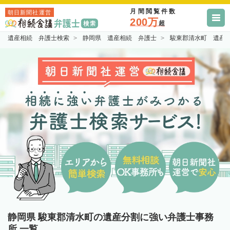
月間閲覧件数
朝日新聞社運営
200万
超
遺産相続 弁護士検索
静岡県 遺産相続 弁護士
駿東郡清水町 遺産
静岡県 駿東郡清水町の遺産分割に強い弁護士事務
所 一覧