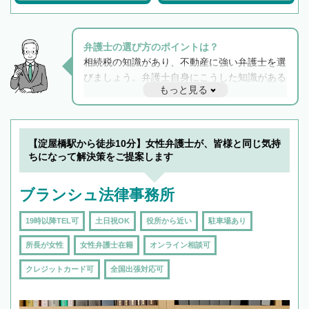
弁護士の選び方のポイントは？
相続税の知識があり、不動産に強い弁護士を選
びましょう。弁護士自身にこうした知識がある
もっと見る
と他士業との連携もスムーズに進み、トラブル
解決のみならず相続をトータルで任せることが
できます。また、相続は感情がからむ分野なの
でフィーリングも重要です。実際に電話や面談
【淀屋橋駅から徒歩10分】女性弁護士が、皆様と同じ気持
で複数の弁護士と会話をしてウマが合う方に依
ちになって解決策をご提案します
頼をするのがおすすめです。
ブランシュ法律事務所
19時以降TEL可
土日祝OK
役所から近い
駐車場あり
所長が女性
女性弁護士在籍
オンライン相談可
クレジットカード可
全国出張対応可