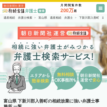
月間閲覧件数
朝日新聞社運営
200万
超
遺産相続 弁護士検索
富山県 遺産相続 弁護士
下新川郡入善町 遺
富山県 下新川郡入善町の相続放棄に強い弁護士事
務所 一覧