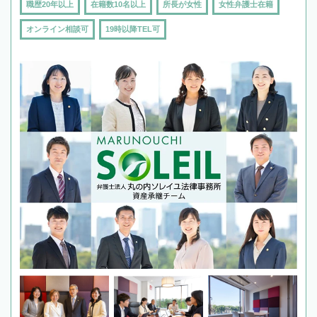
職歴20年以上
在籍数10名以上
所長が女性
女性弁護士在籍
オンライン相談可
19時以降TEL可