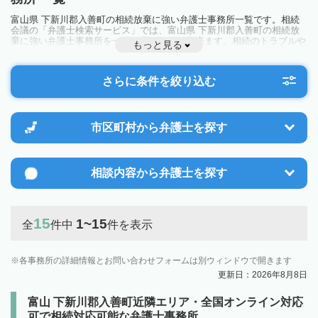
富山県 下新川郡入善町の相続放棄に強い弁護士事務所一覧です。相続
会議の「弁護士検索サービス」では、富山県 下新川郡入善町の相続放
棄に強い弁護士事務所を一覧で見ることが出来ます。相続のトラブルや
もっと見る
お悩みを抱えている方は一度近隣の弁護士に相談してみましょう。
さらに条件を絞り込む
市区町村から
弁護士を探す
相談内容から
弁護士を探す
15
1~15
全
件中
件を表示
各事務所の詳細情報とお問い合わせフォームは別ウィンドウで開きます
更新日：2026年8月8日
富山 下新川郡入善町近隣エリア・全国オンライン対応
可で相続対応可能な弁護士事務所