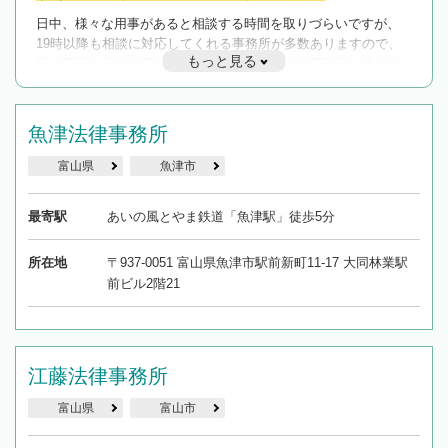
日中、様々な用事があると相談する時間を取りづらいですが、
19時以降も相談に対応してくれる事務所が多数ありますので、
もっと見る
遅い時間の相談が増えそうな場合はそのような事務所に絞り込
んで検索してみましょう。
19時以降TEL可の条件
魚津法律事務所
を加えて再検索
富山県
魚津市
最寄駅
あいの風とやま鉄道「魚津駅」徒歩5分
所在地
〒937-0051 富山県魚津市駅前新町11-17 大同林業駅
前ビル2階21
江藤法律事務所
富山県
富山市