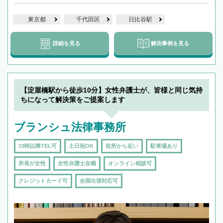
東京都
千代田区
日比谷駅
詳細を見る
解決事例を見る
【淀屋橋駅から徒歩10分】女性弁護士が、皆様と同じ気持
ちになって解決策をご提案します
ブランシュ法律事務所
19時以降TEL可
土日祝OK
役所から近い
駐車場あり
所長が女性
女性弁護士在籍
オンライン相談可
クレジットカード可
全国出張対応可