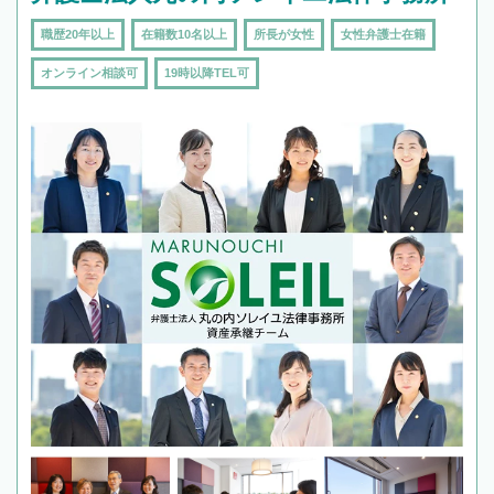
職歴20年以上
在籍数10名以上
所長が女性
女性弁護士在籍
オンライン相談可
19時以降TEL可