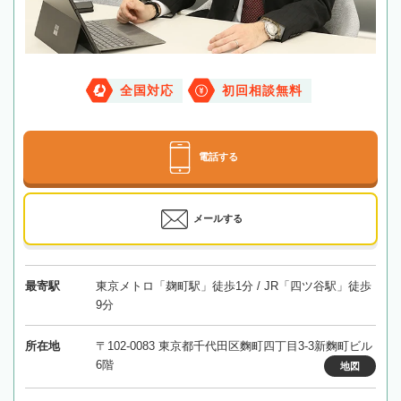
全国対応
初回相談無料
電話する
メールする
最寄駅
東京メトロ「麹町駅」徒歩1分 / JR「四ツ谷駅」徒歩
9分
所在地
〒102-0083 東京都千代田区麴町四丁目3-3新麴町ビル
6階
地図