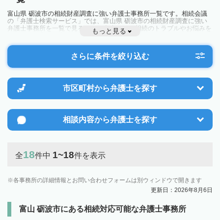
富山県 砺波市の相続財産調査に強い弁護士事務所一覧です。相続会議
の「弁護士検索サービス」では、富山県 砺波市の相続財産調査に強い
弁護士事務所を一覧で見ることが出来ます。相続のトラブルやお悩みを
もっと見る
抱えている方は一度近隣の弁護士に相談してみましょう。
さらに条件を絞り込む
市区町村から
弁護士を探す
相談内容から
弁護士を探す
18
1~18
全
件中
件を表示
各事務所の詳細情報とお問い合わせフォームは別ウィンドウで開きます
更新日：2026年8月6日
富山 砺波市にある相続対応可能な弁護士事務所