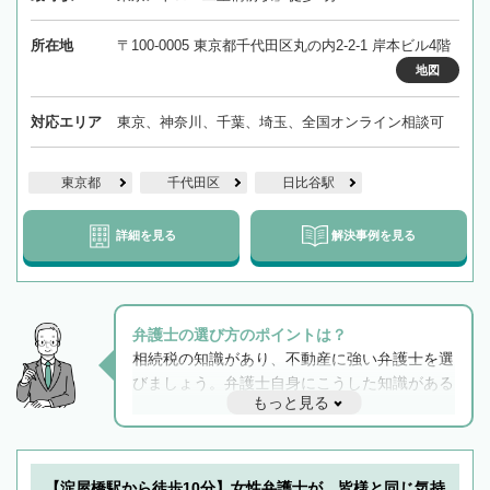
所在地
〒100-0005 東京都千代田区丸の内2-2-1 岸本ビル4階
地図
対応エリア
東京、神奈川、千葉、埼玉、全国オンライン相談可
東京都
千代田区
日比谷駅
詳細を見る
解決事例を見る
弁護士の選び方のポイントは？
相続税の知識があり、不動産に強い弁護士を選
びましょう。弁護士自身にこうした知識がある
もっと見る
と他士業との連携もスムーズに進み、トラブル
解決のみならず相続をトータルで任せることが
できます。また、相続は感情がからむ分野なの
でフィーリングも重要です。実際に電話や面談
【淀屋橋駅から徒歩10分】女性弁護士が、皆様と同じ気持