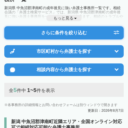
新潟県 中魚沼郡津南町の成年後見に強い弁護士事務所一覧です。相続
会議の「弁護士検索サービス」では、新潟県 中魚沼郡津南町の成年後
見に強い弁護士事務所を一覧で見ることが出来ます。相続のトラブルや
もっと見る
お悩みを抱えている方は一度近隣の弁護士に相談してみましょう。
さらに条件を絞り込む
市区町村から
弁護士を探す
相談内容から
弁護士を探す
5
1~5
全
件中
件を表示
各事務所の詳細情報とお問い合わせフォームは別ウィンドウで開きます
更新日：2026年8月7日
新潟 中魚沼郡津南町近隣エリア・全国オンライン対応
可で相続対応可能な弁護士事務所