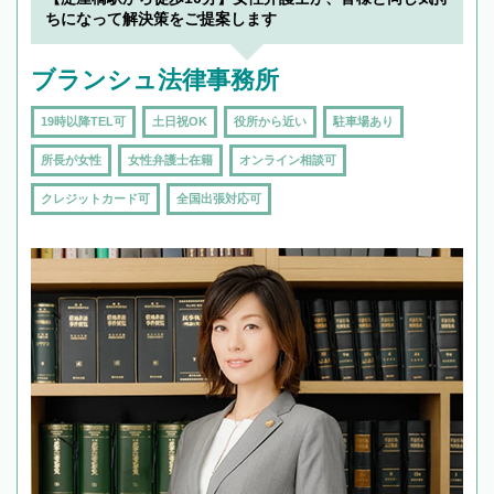
で複数の弁護士と会話をしてウマが合う方に依
ちになって解決策をご提案します
頼をするのがおすすめです。
ブランシュ法律事務所
19時以降TEL可
土日祝OK
役所から近い
駐車場あり
所長が女性
女性弁護士在籍
オンライン相談可
クレジットカード可
全国出張対応可