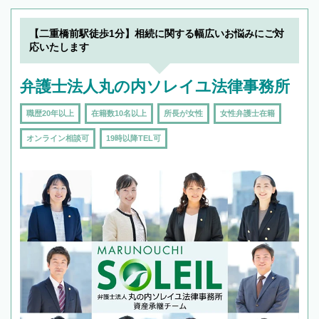
【二重橋前駅徒歩1分】相続に関する幅広いお悩みにご対
応いたします
弁護士法人丸の内ソレイユ法律事務所
職歴20年以上
在籍数10名以上
所長が女性
女性弁護士在籍
オンライン相談可
19時以降TEL可