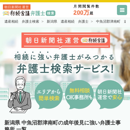
月間閲覧件数
朝日新聞社運営
200万
超
遺産相続 弁護士検索
新潟県 遺産相続 弁護士
中魚沼郡津南町 遺
新潟県 中魚沼郡津南町の成年後見に強い弁護士事
務所 一覧