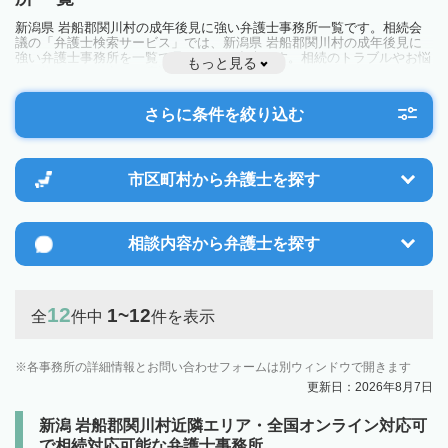
新潟県 岩船郡関川村の成年後見に強い弁護士事務所一覧です。相続会
議の「弁護士検索サービス」では、新潟県 岩船郡関川村の成年後見に
強い弁護士事務所を一覧で見ることが出来ます。相続のトラブルやお悩
もっと見る
みを抱えている方は一度近隣の弁護士に相談してみましょう。
さらに条件を絞り込む
市区町村から
弁護士を探す
相談内容から
弁護士を探す
12
1~12
全
件中
件を表示
各事務所の詳細情報とお問い合わせフォームは別ウィンドウで開きます
更新日：2026年8月7日
新潟 岩船郡関川村近隣エリア・全国オンライン対応可
で相続対応可能な弁護士事務所