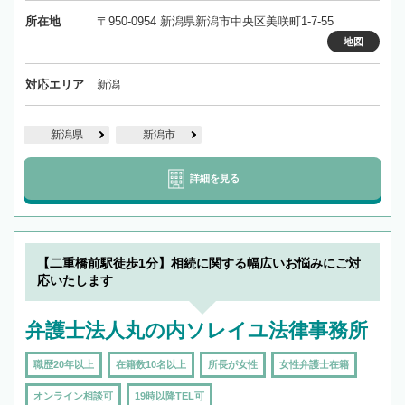
所在地
〒950-0954 新潟県新潟市中央区美咲町1-7-55
地図
対応エリア
新潟
新潟県
新潟市
詳細を見る
【二重橋前駅徒歩1分】相続に関する幅広いお悩みにご対
応いたします
弁護士法人丸の内ソレイユ法律事務所
職歴20年以上
在籍数10名以上
所長が女性
女性弁護士在籍
オンライン相談可
19時以降TEL可