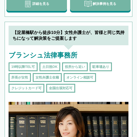
詳細を見る
解決事例を見る
【淀屋橋駅から徒歩10分】女性弁護士が、皆様と同じ気持
ちになって解決策をご提案します
ブランシュ法律事務所
19時以降TEL可
土日祝OK
役所から近い
駐車場あり
所長が女性
女性弁護士在籍
オンライン相談可
クレジットカード可
全国出張対応可