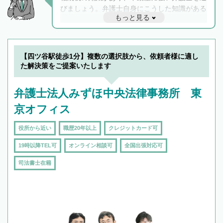
びましょう。弁護士自身にこうした知識がある
もっと見る
と他士業との連携もスムーズに進み、トラブル
解決のみならず相続をトータルで任せることが
できます。また、相続は感情がからむ分野なの
でフィーリングも重要です。実際に電話や面談
【四ツ谷駅徒歩1分】複数の選択肢から、依頼者様に適し
で複数の弁護士と会話をしてウマが合う方に依
た解決策をご提案いたします
頼をするのがおすすめです。
弁護士法人みずほ中央法律事務所 東
京オフィス
役所から近い
職歴20年以上
クレジットカード可
19時以降TEL可
オンライン相談可
全国出張対応可
司法書士在籍