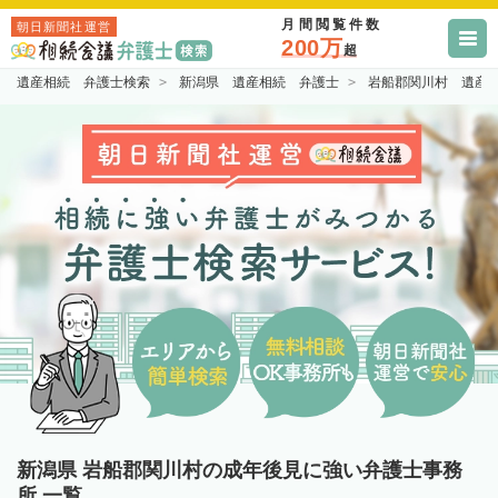
月間閲覧件数
朝日新聞社運営
200万
超
遺産相続 弁護士検索
新潟県 遺産相続 弁護士
岩船郡関川村 遺産
新潟県 岩船郡関川村の成年後見に強い弁護士事務
所 一覧