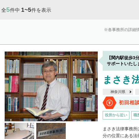
5
1~5
全
件中
件を表示
各事務所の詳細
【関内駅徒歩3
サポートいたし
まさき
神奈川県
初回相
役所から近い
職
まさき法律事務所
分の位置にある法律