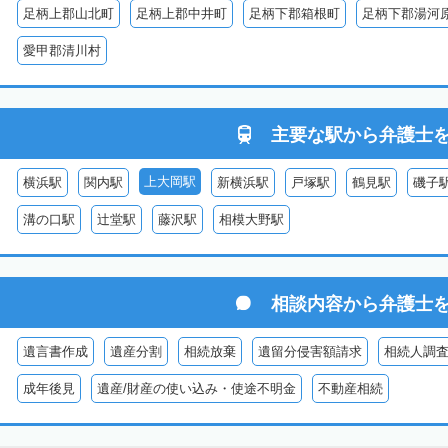
足柄上郡山北町
足柄上郡中井町
足柄下郡箱根町
足柄下郡湯河
愛甲郡清川村
主要な駅から
弁護士
上大岡駅
横浜駅
関内駅
新横浜駅
戸塚駅
鶴見駅
磯子
溝の口駅
辻堂駅
藤沢駅
相模大野駅
相談内容から
弁護士
遺言書作成
遺産分割
相続放棄
遺留分侵害額請求
相続人調
成年後見
遺産/財産の使い込み・使途不明金
不動産相続