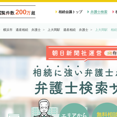
200
相続会議トップ
弁護士検索
閲覧件数
万
超
横浜市 遺産相続 弁護士
上大岡駅 遺産相続 弁護士
上大岡駅 相続