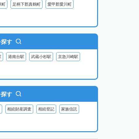
原町
足柄下郡真鶴町
愛甲郡愛川町
を探す
駅
港南台駅
武蔵小杉駅
京急川崎駅
を探す
査
相続財産調査
相続登記
家族信託