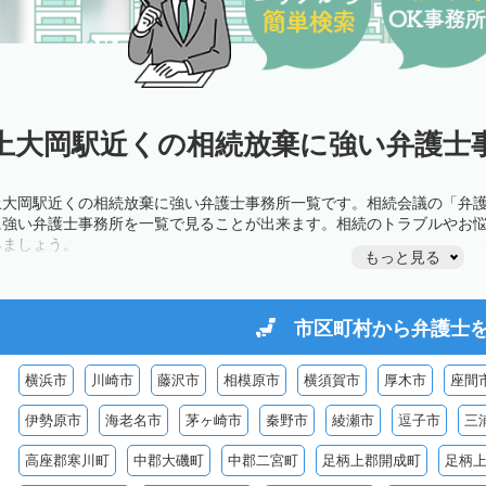
上大岡駅近くの相続放棄に強い弁護士事
上大岡駅近くの相続放棄に強い弁護士事務所一覧です。相続会議の「弁
に強い弁護士事務所を一覧で見ることが出来ます。相続のトラブルやお
みましょう。
もっと見る
市区町村から
弁護士
横浜市
川崎市
藤沢市
相模原市
横須賀市
厚木市
座間
伊勢原市
海老名市
茅ヶ崎市
秦野市
綾瀬市
逗子市
三
高座郡寒川町
中郡大磯町
中郡二宮町
足柄上郡開成町
足柄