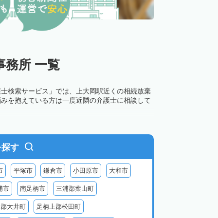
務所 一覧
護士検索サービス」では、上大岡駅近くの相続放棄
悩みを抱えている方は一度近隣の弁護士に相談して
を探す
市
平塚市
鎌倉市
小田原市
大和市
浦市
南足柄市
三浦郡葉山町
上郡大井町
足柄上郡松田町