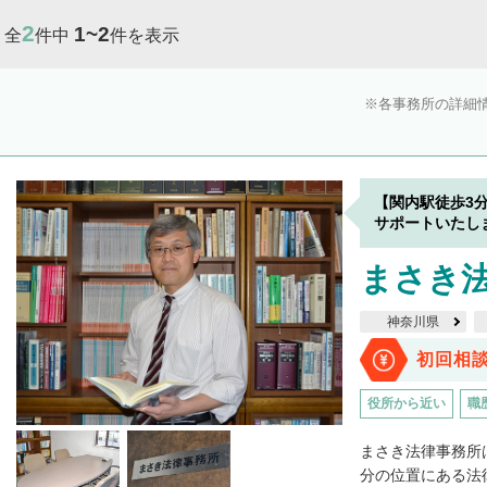
2
1~2
全
件中
件を表示
各事務所の詳細
【関内駅徒歩3
サポートいたし
まさき
神奈川県
初回相
役所から近い
職
まさき法律事務所
分の位置にある法律