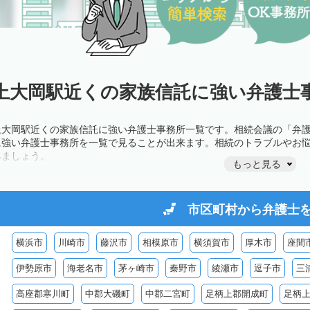
上大岡駅近くの家族信託に強い弁護士事
上大岡駅近くの家族信託に強い弁護士事務所一覧です。相続会議の「弁
に強い弁護士事務所を一覧で見ることが出来ます。相続のトラブルやお
みましょう。
もっと見る
市区町村から
弁護士
横浜市
川崎市
藤沢市
相模原市
横須賀市
厚木市
座間
伊勢原市
海老名市
茅ヶ崎市
秦野市
綾瀬市
逗子市
三
高座郡寒川町
中郡大磯町
中郡二宮町
足柄上郡開成町
足柄