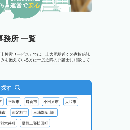
務所 一覧
護士検索サービス」では、上大岡駅近くの家族信託
悩みを抱えている方は一度近隣の弁護士に相談して
を探す
市
平塚市
鎌倉市
小田原市
大和市
浦市
南足柄市
三浦郡葉山町
上郡大井町
足柄上郡松田町