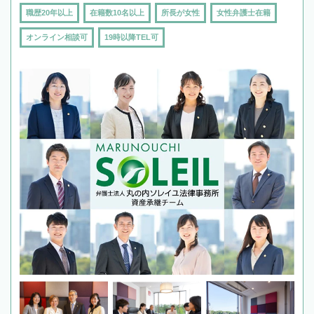
職歴20年以上
在籍数10名以上
所長が女性
女性弁護士在籍
オンライン相談可
19時以降TEL可