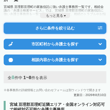
宮城県 亘理郡亘理町の家族信託に強い弁護士事務所一覧です。相続会
議の「弁護士検索サービス」では、宮城県 亘理郡亘理町の家族信託に
強い弁護士事務所を一覧で見ることが出来ます。相続のトラブルやお悩
もっと見る
みを抱えている方は一度近隣の弁護士に相談してみましょう。
さらに条件を絞り込む
市区町村から
弁護士を探す
相談内容から
弁護士を探す
8
1~8
全
件中
件を表示
各事務所の詳細情報とお問い合わせフォームは別ウィンドウで開きます
更新日：2026年8月10日
宮城 亘理郡亘理町近隣エリア・全国オンライン対応可
で相続対応可能な弁護士事務所