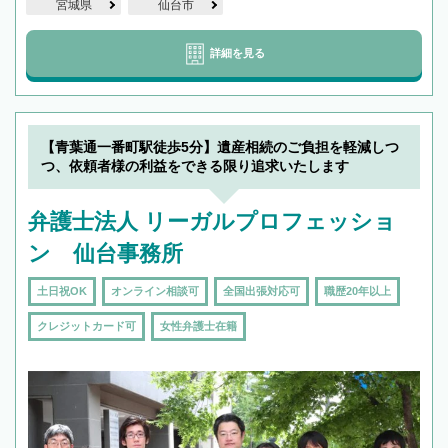
宮城県
仙台市
詳細を見る
【青葉通一番町駅徒歩5分】遺産相続のご負担を軽減しつ
つ、依頼者様の利益をできる限り追求いたします
弁護士法人 リーガルプロフェッショ
ン 仙台事務所
土日祝OK
オンライン相談可
全国出張対応可
職歴20年以上
クレジットカード可
女性弁護士在籍