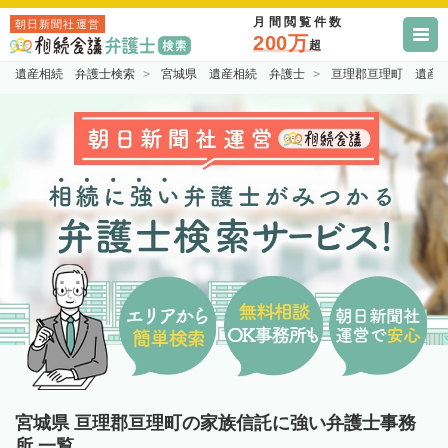
月間閲覧件数
朝日新聞社運営
200万
超
遺産相続 弁護士検索
宮城県 遺産相続 弁護士
亘理郡亘理町 遺産
宮城県 亘理郡亘理町の家族信託に強い弁護士事務
所 一覧