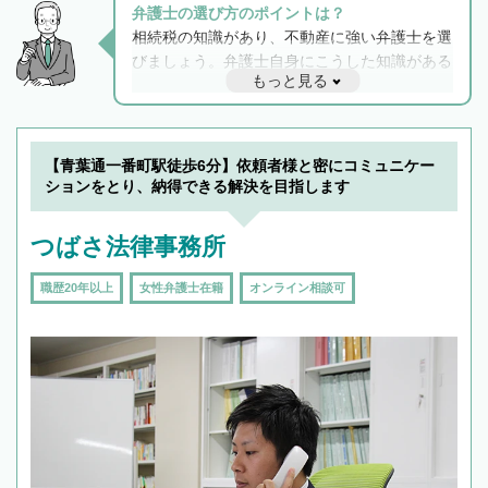
弁護士の選び方のポイントは？
相続税の知識があり、不動産に強い弁護士を選
びましょう。弁護士自身にこうした知識がある
もっと見る
と他士業との連携もスムーズに進み、トラブル
解決のみならず相続をトータルで任せることが
できます。また、相続は感情がからむ分野なの
でフィーリングも重要です。実際に電話や面談
【青葉通一番町駅徒歩6分】依頼者様と密にコミュニケー
で複数の弁護士と会話をしてウマが合う方に依
ションをとり、納得できる解決を目指します
頼をするのがおすすめです。
つばさ法律事務所
職歴20年以上
女性弁護士在籍
オンライン相談可