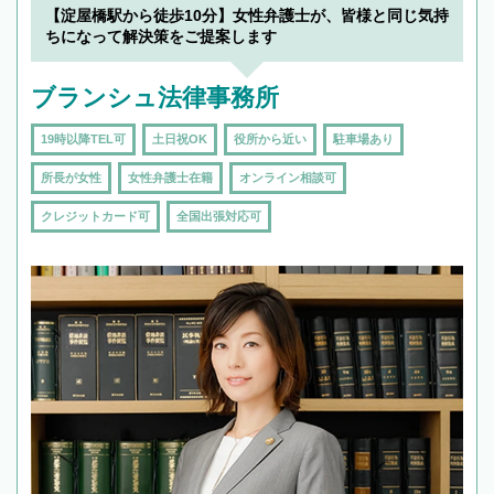
を加えて再検索
【淀屋橋駅から徒歩10分】女性弁護士が、皆様と同じ気持
ちになって解決策をご提案します
ブランシュ法律事務所
19時以降TEL可
土日祝OK
役所から近い
駐車場あり
所長が女性
女性弁護士在籍
オンライン相談可
クレジットカード可
全国出張対応可