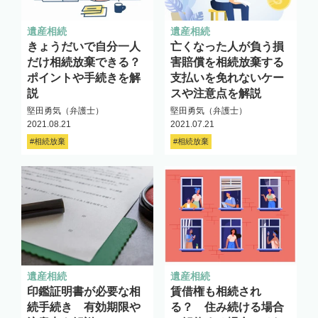
遺産相続
遺産相続
きょうだいで自分一人
亡くなった人が負う損
だけ相続放棄できる？
害賠償を相続放棄する
ポイントや手続きを解
支払いを免れないケー
説
スや注意点を解説
堅田勇気（弁護士）
堅田勇気（弁護士）
2021.08.21
2021.07.21
#相続放棄
#相続放棄
遺産相続
遺産相続
印鑑証明書が必要な相
賃借権も相続され
続手続き 有効期限や
る？ 住み続ける場合