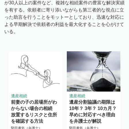
が30人以上の案件など、複雑な相続案件の豊富な解決実績
を有する。依頼者に寄り添いながらも第三者的な視点に立
った助言を行うことをモットーとしており、迅速な対応に
よる早期解決で依頼者の利益を最大化することを心がけて
いる。
遺産相続
遺産相続
前妻の子の居場所がわ
遺産分割協議の期限は
からない場合の相続
10年？ 3年？ 10カ月？
放置するリスクと住所
早めに対応すべき理由
を確認する方法
を弁護士が解説
堅田勇気（弁護士）
堅田勇気（弁護士）