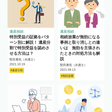
遺産相続
遺産相続
特別受益の証拠をパタ
相続放棄が無効になる
ーン別に解説！ 遺産分
事例と取り消しとの違
割で特別受益を認めさ
いは 無効を主張され
せる方法は？
たときの対処方法も解
説
堅田勇気（弁護士）
2021.10.19
堅田勇気（弁護士）
2021.09.13
#遺産分割
#相続放棄