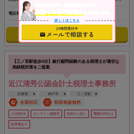
不動産や株式等、相続資産に合わせて、
お近くの専門税理士
をご紹介します。
電話番号
050-5268-8565
詳しくはこちら
24時間受付中
メールで相談する
事務所にメールする
【三ノ宮駅徒歩3分】銀行顧問経験のある税理士が適切な
相続税対策をご提案
近江清秀公認会計士税理士事務所
兵庫県
神戸市
三ノ宮駅
全国対応
初回相談無料
土日祝OK
オンライン相談可
役所から近い
職歴20年以上
駐車場あり