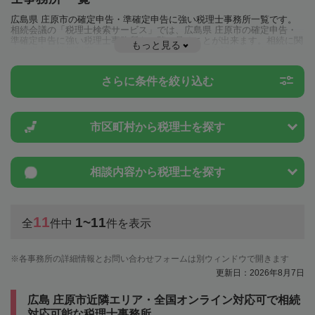
広島県 庄原市の確定申告・準確定申告に強い税理士事務所一覧です。
相続会議の「税理士検索サービス」では、広島県 庄原市の確定申告・
準確定申告に強い税理士事務所を一覧で見ることが出来ます。相続に関
もっと見る
する税金や特例制度のことは一度近隣の税理士に相談してみましょう。
さらに条件を絞り込む
市区町村から
税理士を探す
相談内容から
税理士を探す
11
1~11
全
件中
件を表示
各事務所の詳細情報とお問い合わせフォームは別ウィンドウで開きます
更新日：2026年8月7日
広島 庄原市近隣エリア・全国オンライン対応可で相続
対応可能な税理士事務所