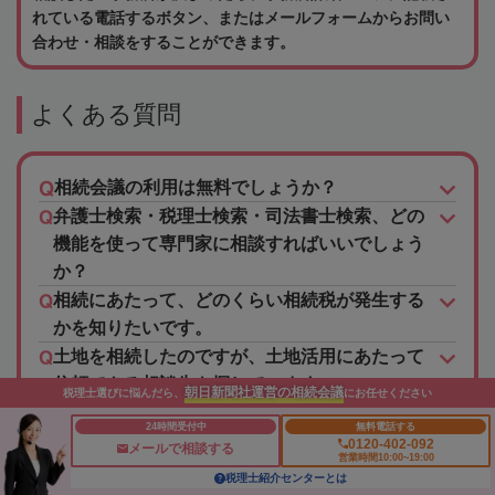
れている電話するボタン、またはメールフォームからお問い
合わせ・相談をすることができます。
よくある質問
相続会議の利用は無料でしょうか？
弁護士検索・税理士検索・司法書士検索、どの
機能を使って専門家に相談すればいいでしょう
か？
相続にあたって、どのくらい相続税が発生する
かを知りたいです。
土地を相続したのですが、土地活用にあたって
信頼できる相談先を探しています。
朝日新聞社運営の相続会議
税理士選びに悩んだら、
にお任せください
相続についてわからない事が多いため、手続き
24時間受付中
無料電話する
や相談先、法律など色々知りたいです。
0120-402-092
メールで相談する
営業時間10:00~19:00
「ランキング」や「口コミ」「おすすめ」って
税理士紹介センターとは