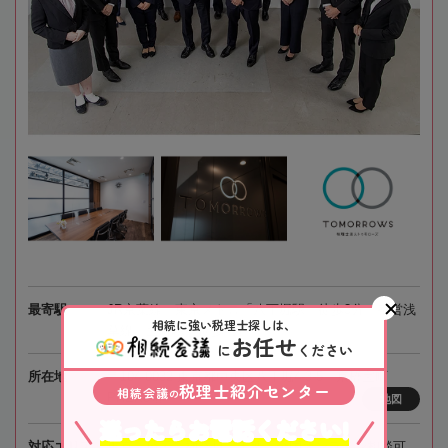
最寄駅
JR京葉線、東京メトロ「八丁堀駅」徒歩3分、都営浅
相続に強い税理士探しは、
草線「宝町駅」徒歩4分
お任せ
に
ください
所在地
〒104-0032 東京都中央区八丁堀4-3-5 京橋宝町
税理士紹介センター
相続会議
の
PREX6階
地図
迷ったらお電話ください!
対応エリア
東京、埼玉、神奈川、千葉、全国オンライン相談可