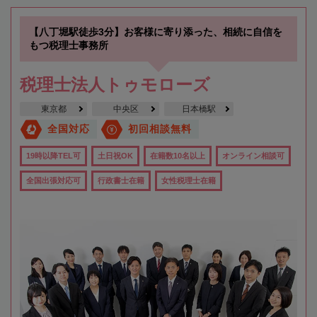
【八丁堀駅徒歩3分】お客様に寄り添った、相続に自信を
もつ税理士事務所
税理士法人トゥモローズ
東京都
中央区
日本橋駅
全国対応
初回相談無料
19時以降TEL可
土日祝OK
在籍数10名以上
オンライン相談可
全国出張対応可
行政書士在籍
女性税理士在籍