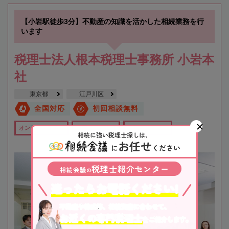
【小岩駅徒歩3分】不動産の知識を活かした相続業務を行
います
税理士法人根本税理士事務所 小岩本
社
東京都
江戸川区
全国対応
初回相談無料
オンライン相談可
全国出張対応可
在籍数10名以上
相続に強い税理士探しは、
お任せ
に
ください
税理士紹介センター
相続会議
の
迷ったらお電話ください!
不動産や株式等、相続資産に合わせて、
お近くの専門税理士
をご紹介します。