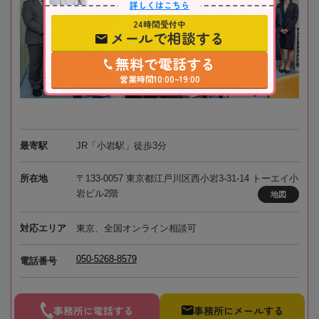
詳しくはこちら
24時間受付中
メールで相談する
無料で電話する
営業時間10:00~19:00
最寄駅
JR「小岩駅」徒歩3分
所在地
〒133-0057 東京都江戸川区西小岩3-31-14 トーエイ小
岩ビル2階
地図
対応エリア
東京、全国オンライン相談可
050-5268-8579
電話番号
事務所に電話する
事務所にメールする