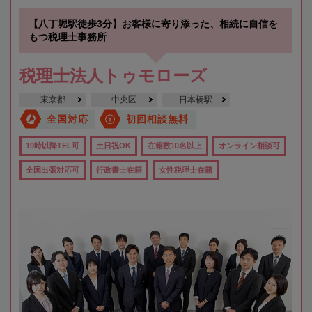
【八丁堀駅徒歩3分】お客様に寄り添った、相続に自信を
もつ税理士事務所
税理士法人トゥモローズ
東京都
中央区
日本橋駅
全国対応
初回相談無料
19時以降TEL可
土日祝OK
在籍数10名以上
オンライン相談可
全国出張対応可
行政書士在籍
女性税理士在籍