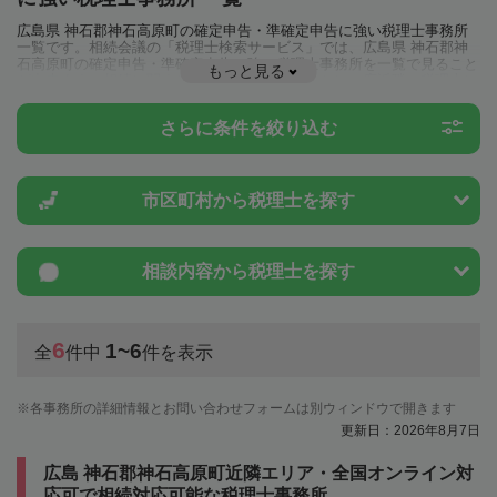
広島県 神石郡神石高原町の確定申告・準確定申告に強い税理士事務所
一覧です。相続会議の「税理士検索サービス」では、広島県 神石郡神
石高原町の確定申告・準確定申告に強い税理士事務所を一覧で見ること
もっと見る
が出来ます。相続に関する税金や特例制度のことは一度近隣の税理士に
相談してみましょう。
さらに条件を絞り込む
市区町村から
税理士を探す
相談内容から
税理士を探す
6
1~6
全
件中
件を表示
各事務所の詳細情報とお問い合わせフォームは別ウィンドウで開きます
更新日：2026年8月7日
広島 神石郡神石高原町近隣エリア・全国オンライン対
応可で相続対応可能な税理士事務所