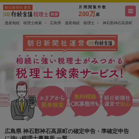
月間閲覧件数
朝日新聞社運営
200万
超
遺産相続 税理士検索
広島県 遺産相続 税理士
神石郡神石高原町 
広島県 神石郡神石高原町の確定申告・準確定申告
に強い税理士事務所 一覧