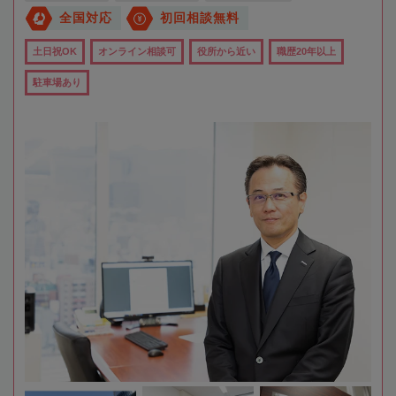
全国対応
初回相談無料
土日祝OK
オンライン相談可
役所から近い
職歴20年以上
駐車場あり