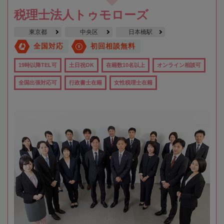
税理士法人トゥモローズ
東京都
中央区
日本橋駅
全国対応
初回相談無料
19時以降TEL可
土日祝OK
在籍数10名以上
オンライン相談可
全国出張対応可
行政書士在籍
女性税理士在籍