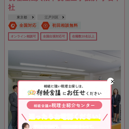
社
東京都
江戸川区
全国対応
初回相談無料
オンライン相談可
全国出張対応可
在籍数10名以上
相続に強い税理士探しは、
お任せ
に
ください
税理士紹介センター
相続会議
の
迷ったらお電話ください!
不動産や株式等、相続資産に合わせて、