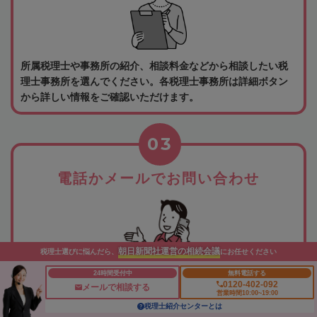
所属税理士や事務所の紹介、相談料金などから相談したい税
理士事務所を選んでください。各税理士事務所は詳細ボタン
から詳しい情報をご確認いただけます。
03
電話かメールでお問い合わせ
朝日新聞社運営の相続会議
税理士選びに悩んだら、
にお任せください
24時間受付中
無料電話する
0120-402-092
メールで相談する
営業時間10:00~19:00
相談したい事務所が決まったら、事務所詳細ページに記載さ
税理士紹介センターとは