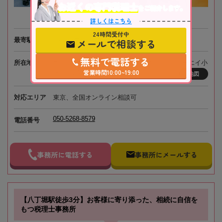
お近くの専門税理士
をご紹介します。
詳しくはこちら
24時間受付中
最寄駅
JR「小岩駅」徒歩3分
メールで相談する
無料で電話する
所在地
〒133-0057 東京都江戸川区西小岩3-31-14 トーエイ小
営業時間10:00~19:00
岩ビル2階
地図
対応エリア
東京、全国オンライン相談可
050-5268-8579
電話番号
事務所に電話する
事務所にメールする
【八丁堀駅徒歩3分】お客様に寄り添った、相続に自信を
もつ税理士事務所