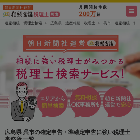
月間閲覧件数
朝日新聞社運営
200万
超
遺産相続 税理士検索
広島県 遺産相続 税理士
呉市 遺産相続 税
広島県 呉市の確定申告・準確定申告に強い税理士
事務所 一覧