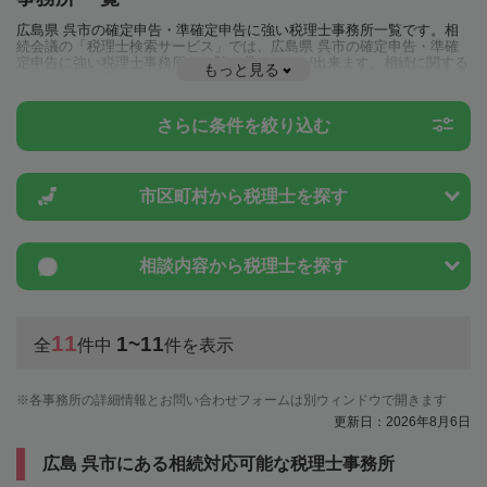
広島県 呉市の確定申告・準確定申告に強い税理士事務所一覧です。相
続会議の「税理士検索サービス」では、広島県 呉市の確定申告・準確
定申告に強い税理士事務所を一覧で見ることが出来ます。相続に関する
もっと見る
税金や特例制度のことは一度近隣の税理士に相談してみましょう。
さらに条件を絞り込む
市区町村から
税理士を探す
相談内容から
税理士を探す
11
1~11
全
件中
件を表示
各事務所の詳細情報とお問い合わせフォームは別ウィンドウで開きます
更新日：2026年8月6日
広島 呉市にある相続対応可能な税理士事務所