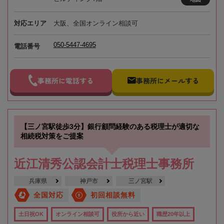
対応エリア
大阪、全国オンライン相談可
050-5447-4695
電話番号
事務所に電話する
事務所にメールする
【三ノ宮駅徒歩3分】銀行顧問経験のある税理士が適切な
相続税対策をご提案
近江清秀公認会計士税理士事務所
兵庫県
神戸市
三ノ宮駅
全国対応
初回相談無料
土日祝OK
オンライン相談可
役所から近い
職歴20年以上