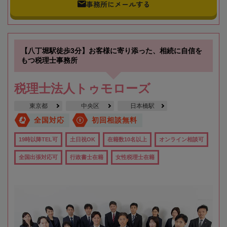
事務所にメールする
【八丁堀駅徒歩3分】お客様に寄り添った、相続に自信を
もつ税理士事務所
税理士法人トゥモローズ
東京都
中央区
日本橋駅
全国対応
初回相談無料
19時以降TEL可
土日祝OK
在籍数10名以上
オンライン相談可
全国出張対応可
行政書士在籍
女性税理士在籍