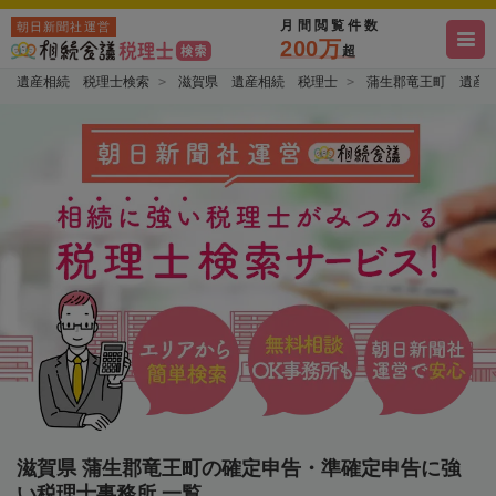
月間閲覧件数
朝日新聞社運営
200万
超
遺産相続 税理士検索
滋賀県 遺産相続 税理士
蒲生郡竜王町 遺産
滋賀県 蒲生郡竜王町の確定申告・準確定申告に強
い税理士事務所 一覧