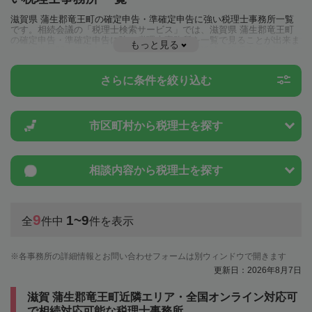
滋賀県 蒲生郡竜王町の確定申告・準確定申告に強い税理士事務所一覧
です。相続会議の「税理士検索サービス」では、滋賀県 蒲生郡竜王町
の確定申告・準確定申告に強い税理士事務所を一覧で見ることが出来ま
もっと見る
す。相続に関する税金や特例制度のことは一度近隣の税理士に相談して
みましょう。
さらに条件を絞り込む
市区町村から
税理士を探す
相談内容から
税理士を探す
9
1~9
全
件中
件を表示
各事務所の詳細情報とお問い合わせフォームは別ウィンドウで開きます
更新日：2026年8月7日
滋賀 蒲生郡竜王町近隣エリア・全国オンライン対応可
で相続対応可能な税理士事務所