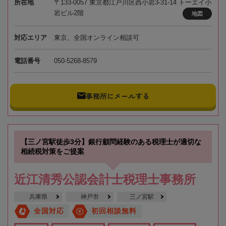
所在地
〒133-0057 東京都江戸川区西小岩3-31-14 トーエイ小
岩ビル2階
地図
対応エリア
東京、全国オンライン相談可
電話番号
050-5268-8579
事務所にメールする
【三ノ宮駅徒歩3分】銀行顧問経験のある税理士が適切な
相続税対策をご提案
近江清秀公認会計士税理士事務所
兵庫県
神戸市
三ノ宮駅
全国対応
初回相談無料