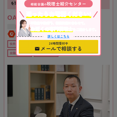
税理士紹介センター
を実現します！
相続会議
の
迷ったらお電話ください!
OAG税理士法人 大阪
不動産や株式等、相続資産に合わせて、
大阪府
吹田市
江坂駅
お近くの専門税理士
をご紹介します。
全国対応
初回相談無料
詳しくはこちら
24時間受付中
役所から近い
在籍数10名以上
オンライン相談可
メールで相談する
全国出張対応可
女性税理士在籍