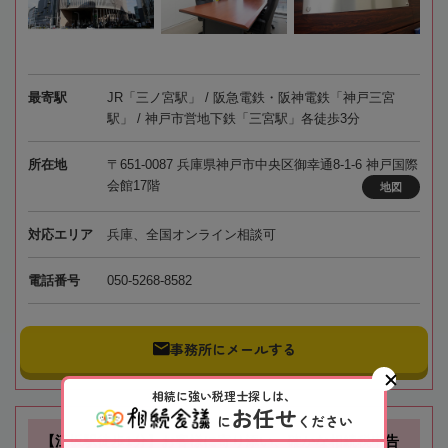
最寄駅
JR「三ノ宮駅」 / 阪急電鉄・阪神電鉄「神戸三宮
駅」 / 神戸市営地下鉄「三宮駅」各徒歩3分
所在地
〒651-0087 兵庫県神戸市中央区御幸通8-1-6 神戸国際
会館17階
地図
対応エリア
兵庫、全国オンライン相談可
電話番号
050-5268-8582
事務所にメールする
相続に強い税理士探しは、
お任せ
に
ください
【江坂駅徒歩1分】お客様に寄り添い、確かな相続税申告