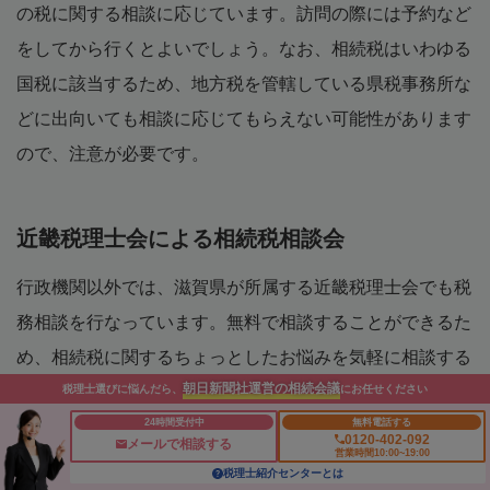
の税に関する相談に応じています。訪問の際には予約など
をしてから行くとよいでしょう。なお、相続税はいわゆる
国税に該当するため、地方税を管轄している県税事務所な
どに出向いても相談に応じてもらえない可能性があります
ので、注意が必要です。
近畿税理士会による相続税相談会
行政機関以外では、滋賀県が所属する近畿税理士会でも税
務相談を行なっています。無料で相談することができるた
め、相続税に関するちょっとしたお悩みを気軽に相談する
朝日新聞社運営の相続会議
税理士選びに悩んだら、
にお任せください
ことができます。滋賀県内にも複数の相談窓口が設置され
24時間受付中
無料電話する
ていますので、お近くの窓口を探してみてください。
0120-402-092
メールで相談する
営業時間10:00~19:00
税理士紹介センターとは
■近畿税理士会