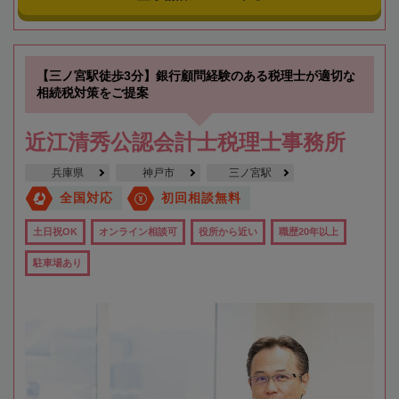
【三ノ宮駅徒歩3分】銀行顧問経験のある税理士が適切な
相続税対策をご提案
近江清秀公認会計士税理士事務所
兵庫県
神戸市
三ノ宮駅
全国対応
初回相談無料
土日祝OK
オンライン相談可
役所から近い
職歴20年以上
駐車場あり