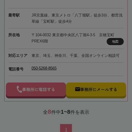
最寄駅
JR京葉線、東京メトロ「八丁堀駅」徒歩3分、都営浅
草線「宝町駅」徒歩4分
所在地
〒104-0032 東京都中央区八丁堀4-3-5 京橋宝町
PREX6階
地図
対応エリア
東京、埼玉、神奈川、千葉、全国オンライン相談可
050-5268-8565
電話番号
事務所に電話する
事務所にメールする
8
1~8
全
件中
件を表示
1