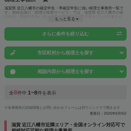
滋賀県 近江八幡市の確定申告・準確定申告に強い税理士事務所一覧で
す。相続会議の「税理士検索サービス」では、滋賀県 近江八幡市の確
定申告・準確定申告に強い税理士事務所を一覧で見ることが出来ます。
もっと見る
相続に関する税金や特例制度のことは一度近隣の税理士に相談してみま
しょう。
さらに条件を絞り込む
市区町村から
税理士を探す
相談内容から
税理士を探す
8
1~8
全
件中
件を表示
各事務所の詳細情報とお問い合わせフォームは別ウィンドウで開きます
更新日：2026年8月9日
滋賀 近江八幡市近隣エリア・全国オンライン対応可で
相続対応可能な税理士事務所