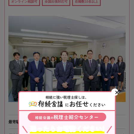
オンライン相談可
全国出張対応可
在籍数10名以上
相続に強い税理士探しは、
お任せ
に
ください
税理士紹介センター
相続会議
の
最寄駅
JR「小岩駅」徒歩3分
迷ったらお電話ください!