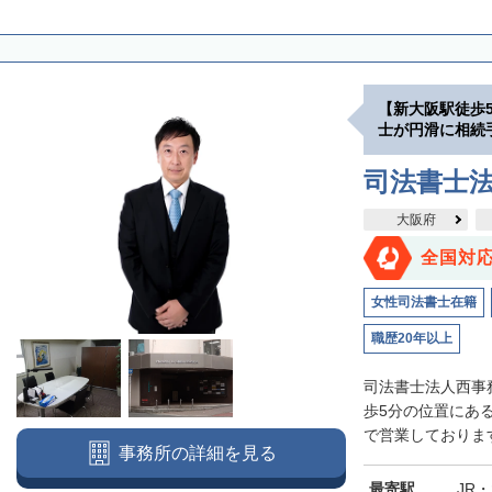
【新大阪駅徒歩
士が円滑に相続
司法書士
大阪府
全国対
女性司法書士在籍
職歴20年以上
司法書士法人西事
歩5分の位置にあ
で営業しております
事務所の詳細を見る
最寄駅
JR