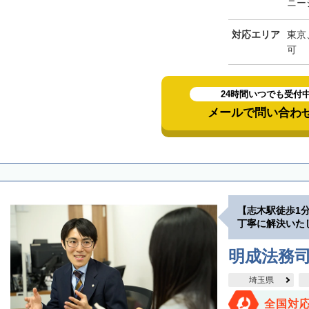
ニー
対応エリア
東京
可
24時間いつでも受付
メールで問い合わ
【志木駅徒歩1
丁寧に解決いた
明成法務司
埼玉県
全国対