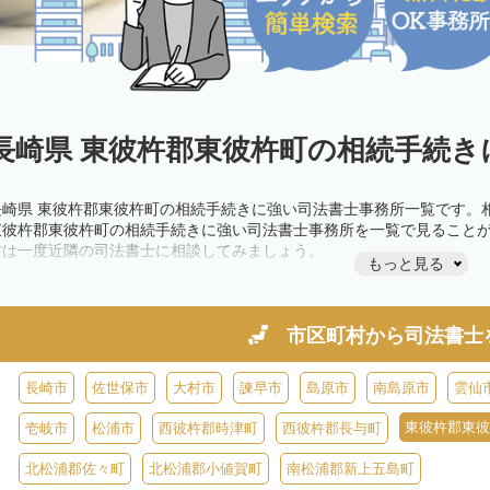
長崎県 東彼杵郡東彼杵町の相続手続き
長崎県 東彼杵郡東彼杵町の相続手続きに強い司法書士事務所一覧です。
東彼杵郡東彼杵町の相続手続きに強い司法書士事務所を一覧で見ること
方は一度近隣の司法書士に相談してみましょう。
もっと見る
市区町村から
司法書士
長崎市
佐世保市
大村市
諫早市
島原市
南島原市
雲仙
東彼杵郡東彼
壱岐市
松浦市
西彼杵郡時津町
西彼杵郡長与町
北松浦郡佐々町
北松浦郡小値賀町
南松浦郡新上五島町