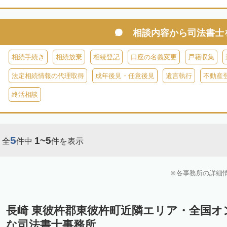
相談内容から
司法書士
相続手続き
相続放棄
相続登記
口座の名義変更
戸籍収集
法定相続情報の代理取得
成年後見・任意後見
遺言執行
不動産
終活相談
5
1~5
全
件中
件を表示
各事務所の詳細
長崎 東彼杵郡東彼杵町近隣エリア・全国オ
な司法書士事務所