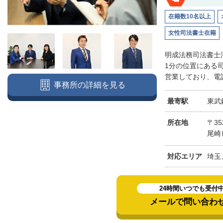
在籍数10名以上
女性司法書士在籍
明成法務司法書士
1分の位置にある
営業しており、電話
事務所の詳細を見る
最寄駅
東武
所在地
〒3
尾崎
対応エリア
埼玉
24時間いつでも受付
メールで問い合わ