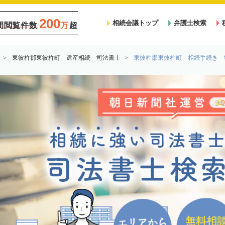
200
相続会議トップ
弁護士検索
間閲覧件数
万
超
東彼杵郡東彼杵町 遺産相続 司法書士
東彼杵郡東彼杵町 相続手続き 