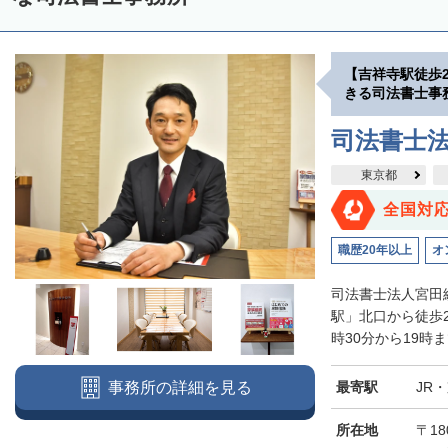
【吉祥寺駅徒歩
きる司法書士事
司法書士
東京都
全国対
職歴20年以上
オ
司法書士法人宮田
駅」北口から徒歩
時30分から19時
最寄駅
JR
事務所の詳細を見る
所在地
〒18