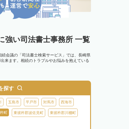
に強い司法書士事務所 一覧
相続会議の「司法書士検索サービス」では、長崎県
が出来ます。相続のトラブルやお悩みを抱えている
を探す
市
五島市
平戸市
対馬市
西海市
杵町
東彼杵郡波佐見町
東彼杵郡川棚町