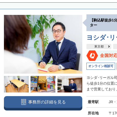
【駒込駅徒歩1
ター
ヨシダ･
東京都
全国対
オンライン相談可
ヨシダ･リーガル
ら徒歩1分の位置
まで営業しており、
最寄駅
JR
事務所の詳細を見る
所在地
〒17