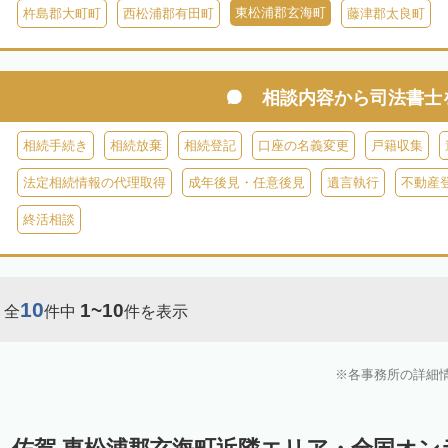
東松浦郡玄海町
杵島郡大町町
西松浦郡有田町
藤津郡太良町
相談内容から
司法書士
相続手続き
相続放棄
相続登記
口座の名義変更
戸籍収集
法定相続情報の代理取得
成年後見・任意後見
遺言執行
不動産
終活相談
10
1~10
全
件中
件を表示
各事務所の詳細