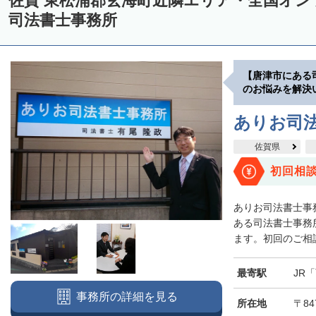
佐賀 東松浦郡玄海町近隣エリア・全国オ
司法書士事務所
【唐津市にある
のお悩みを解決
ありお司
佐賀県
初回相
ありお司法書士事
ある司法書士事務
ます。初回のご相談
最寄駅
JR
事務所の詳細を見る
所在地
〒84