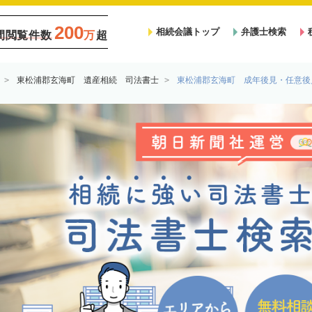
200
相続会議トップ
弁護士検索
間閲覧件数
万
超
東松浦郡玄海町 遺産相続 司法書士
東松浦郡玄海町 成年後見・任意後