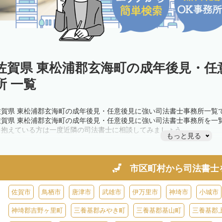
佐賀県 東松浦郡玄海町の成年後見・任
所 一覧
佐賀県 東松浦郡玄海町の成年後見・任意後見に強い司法書士事務所一覧
佐賀県 東松浦郡玄海町の成年後見・任意後見に強い司法書士事務所を一
を抱えている方は一度近隣の司法書士に相談してみましょう。
もっと見る
市区町村から
司法書士
佐賀市
鳥栖市
唐津市
武雄市
伊万里市
神埼市
小城市
神埼郡吉野ヶ里町
三養基郡みやき町
三養基郡基山町
三養基郡